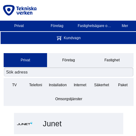
Privat
Företag
Fastighetsägare och BRF
Mer
Kundvagn
Privat
Företag
Fastighet
TV
Telefoni
Installation
Internet
Säkerhet
Paket
Omsorgstjänster
Junet