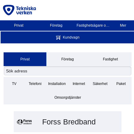
Privat
Företag
Fastighetsägare och BRF
Mer
Kundvagn
Privat
Företag
Fastighet
TV
Telefoni
Installation
Internet
Säkerhet
Paket
Omsorgstjänster
Forss Bredband