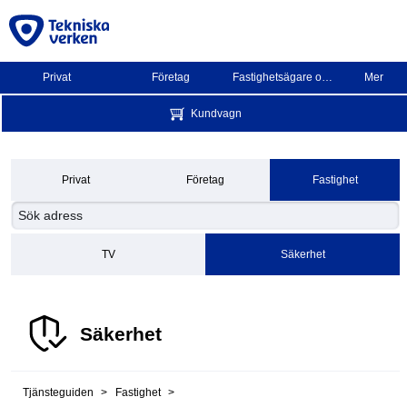
Privat
Företag
Fastighetsägare och BRF
Mer
Kundvagn
Privat
Företag
Fastighet
TV
Säkerhet
Säkerhet
Tjänsteguiden
Fastighet