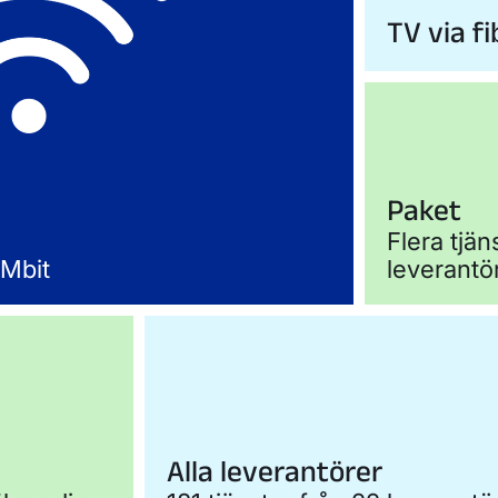
TV via fi
Paket
Flera tjä
 Mbit
leverantö
Alla leverantörer