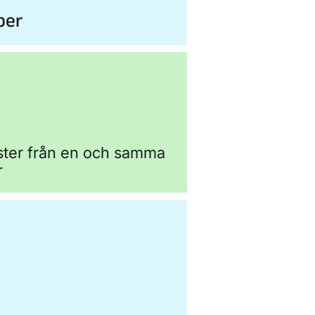
ber
nster från en och samma
r