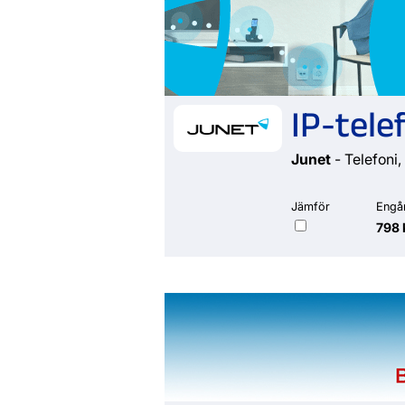
IP-tele
Junet
- Telefoni,
Jämför
Engå
798 