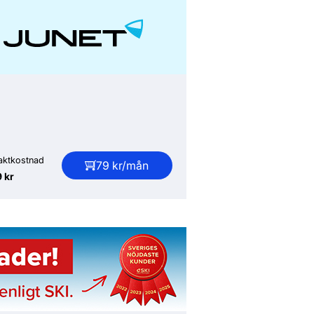
aktkostnad
79 kr/mån
 kr