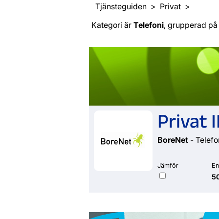
Tjänsteguiden
Privat
Kategori är
Telefoni
, grupperad p
Privat 
BoreNet
- Telefo
Jämför
En
50