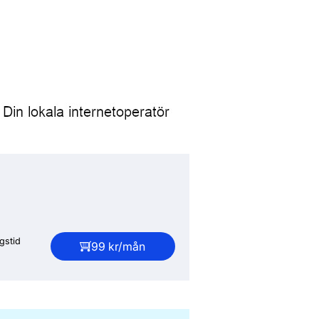
gstid
99 kr/mån