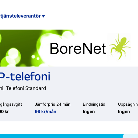
å
tjänsteleverantör
IP-telefoni
ni, Telefoni Standard
gångsavgift
Jämförpris 24 mån
Bindningstid
Uppsägnin
0 kr
99 kr/mån
Ingen
Ingen