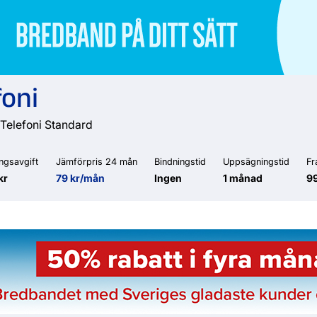
foni
 Telefoni Standard
ngsavgift
Jämförpris 24 mån
Bindningstid
Uppsägningstid
Fr
kr
79 kr/mån
Ingen
1 månad
99