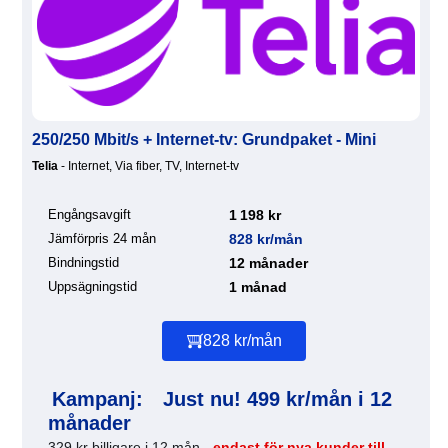
250/250 Mbit/s + Internet-tv: Grundpaket - Mini
Telia
- Internet, Via fiber, TV, Internet-tv
Engångsavgift
1 198 kr
Jämförpris 24 mån
828 kr/mån
Bindningstid
12 månader
Uppsägningstid
1 månad
828 kr/mån
Kampanj:
Just nu! 499 kr/mån i 12
månader
329 kr billigare i 12 mån -
endast för nya kunder till