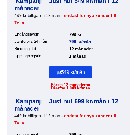
Kampanj:
Just nu! 549 kr/mån i 12
månader
499 kr billigare i 12 mån -
endast för nya kunder till
Telia
Engångsavgift
799 kr
Jämförpris 24 mån
799 kr/mån
Bindningstid
12 månader
Uppsägningstid
1 månad
549 kr/mån
Första 12 månaderna
Därefter 1 048 kr/mån
Kampanj:
Just nu! 599 kr/mån i 12
månader
449 kr billigare i 12 mån -
endast för nya kunder till
Telia
Engångsavgift
799 kr