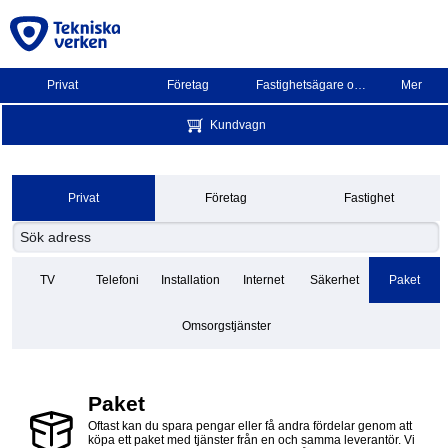
Privat
Företag
Fastighetsägare och BRF
Mer
Kundvagn
Privat
Företag
Fastighet
TV
Telefoni
Installation
Internet
Säkerhet
Paket
Omsorgstjänster
Paket
Oftast kan du spara pengar eller få andra fördelar genom att
köpa ett paket med tjänster från en och samma leverantör. Vi