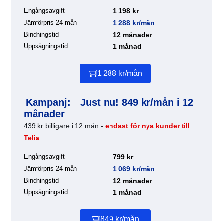
Engångsavgift
1 198 kr
Jämförpris 24 mån
1 288 kr/mån
Bindningstid
12 månader
Uppsägningstid
1 månad
1 288 kr/mån
Kampanj:
Just nu! 849 kr/mån i 12
månader
439 kr billigare i 12 mån -
endast för nya kunder till
Telia
Engångsavgift
799 kr
Jämförpris 24 mån
1 069 kr/mån
Bindningstid
12 månader
Uppsägningstid
1 månad
849 kr/mån