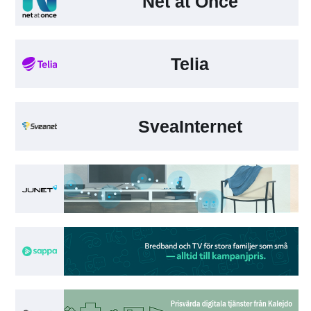
Net at Once
Telia
SveaInternet