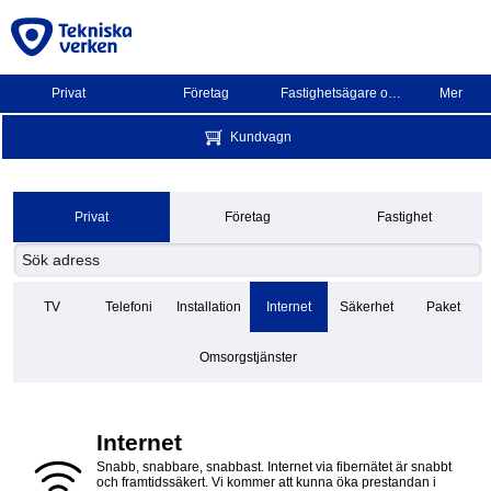
Privat
Företag
Fastighetsägare och BRF
Mer
Kundvagn
Privat
Företag
Fastighet
TV
Telefoni
Installation
Internet
Säkerhet
Paket
Omsorgstjänster
Internet
Snabb, snabbare, snabbast. Internet via fibernätet är snabbt
och framtidssäkert. Vi kommer att kunna öka prestandan i