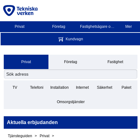
Privat
Företag
Fastighetsägare och BRF
Mer
Kundvagn
Privat
Företag
Fastighet
TV
Telefoni
Installation
Internet
Säkerhet
Paket
Omsorgstjänster
Aktuella erbjudanden
Tjänsteguiden
Privat