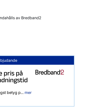
handahålls av Bredband2
rbjudande
e pris på
ndningstid
gst betyg p...
mer