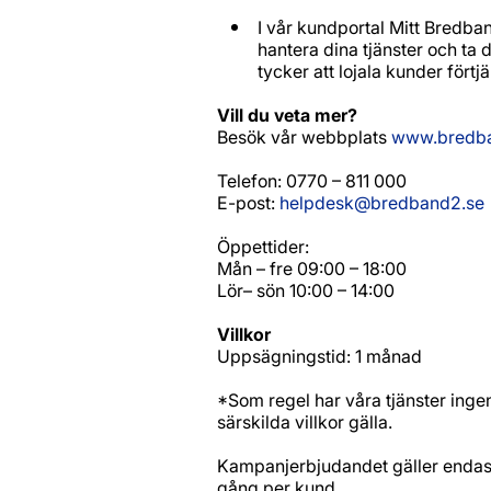
I vår kundportal Mitt Bredban
hantera dina tjänster och ta 
tycker att lojala kunder förtjän
Vill du veta mer?
Besök vår webbplats
www.bredb
Telefon: 0770 – 811 000
E-post:
helpdesk@bredband2.se
Öppettider:
Mån – fre 09:00 – 18:00
Lör– sön 10:00 – 14:00
Villkor
Uppsägningstid: 1 månad
*Som regel har våra tjänster inge
särskilda villkor gälla.
Kampanjerbjudandet gäller endas
gång per kund.