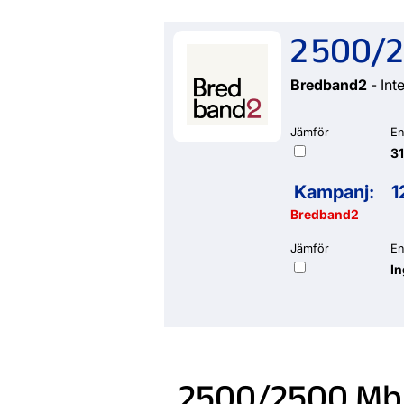
2 500/2
Bredband2
- Inte
Jämför
En
31
Kampanj:
1
Bredband2
Jämför
En
I
2500/2500 Mb