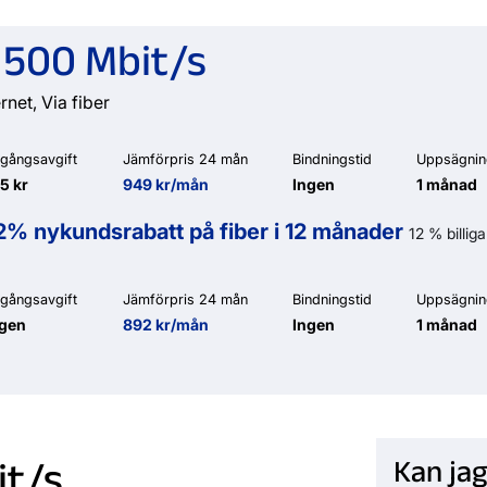
 500 Mbit/s
rnet, Via fiber
gångsavgift
Jämförpris 24 mån
Bindningstid
Uppsägnin
5 kr
949 kr/mån
Ingen
1 månad
2% nykundsrabatt på fiber i 12 månader
12 % billig
gångsavgift
Jämförpris 24 mån
Bindningstid
Uppsägnin
ngen
892 kr/mån
Ingen
1 månad
it/s
Kan jag