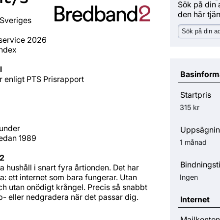
Sök på din 
den här tjä
 Sveriges
dservice 2026
index
l
Basinform
 enligt PTS Prisrapport
Startpris
315 kr
kunder
Uppsägnin
sedan 1989
1 månad
d2
Bindningst
ka hushåll i snart fyra årtionden. Det har
 ha: ett internet som bara fungerar. Utan
Ingen
ch utan onödigt krångel. Precis så snabbt
p- eller nedgradera när det passar dig.
Internet
Mailkonton