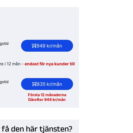
gstid
949 kr/mån
are i 12 mån -
endast för nya kunder till
gstid
835 kr/mån
Första 12 månaderna
Därefter 949 kr/mån
 få den här tjänsten?