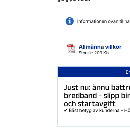
Informationen ovan till
Allmänna villkor
Storlek: 203 Kb
E
Just nu: ännu bättr
bredband - slipp bi
och startavgift
✔ Bäst betyg av kunderna – Hö