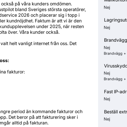
ks också på våra kunders omdömen.
Nej
tpilot bland Sveriges största operatörer,
dservice 2026 och placerar sig i topp i
Lagringsu
ler kundnöjdhet. Faktum är att vi är den
 kundupplevelsen under 2025, när resten
Nej
olta över. Våra kunder också.
Brandväg
alt helt vanligt internet från oss. Det
Nej
Brandvägg + 
 oss:
Virusskyd
dina fakturor:
Nej
Brandvägg + 
Fast IP-ad
Nej
 längre period än kommande fakturor och
Beställ ext
pp. Det beror på att fakturering sker i
Nej
mgår alltid på fakturan.