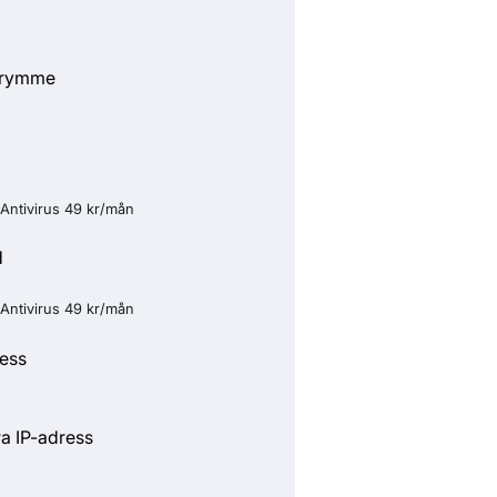
trymme
g
Antivirus 49 kr/mån
d
Antivirus 49 kr/mån
ress
ra IP-adress