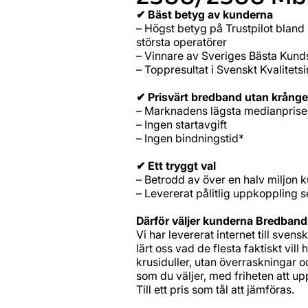
✔ Bäst betyg av kunderna
– Högst betyg på Trustpilot bland
största operatörer
– Vinnare av Sveriges Bästa Kun
– Toppresultat i Svenskt Kvalitets
✔ Prisvärt bredband utan krånge
– Marknadens lägsta medianpriser
– Ingen startavgift
– Ingen bindningstid*
✔ Ett tryggt val
– Betrodd av över en halv miljon 
– Levererat pålitlig uppkoppling 
Därför väljer kunderna Bredban
Vi har levererat internet till svens
lärt oss vad de flesta faktiskt vill
krusiduller, utan överraskningar o
som du väljer, med friheten att up
Till ett pris som tål att jämföras.