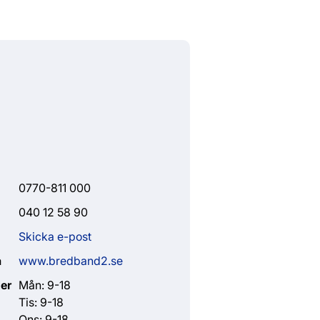
0770-811 000
040 12 58 90
Skicka e-post
a
www.bredband2.se
er
Mån: 9-18
Tis: 9-18
Ons: 9-18