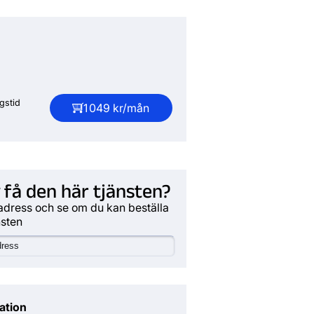
gstid
1 049 kr/mån
 få den här tjänsten?
adress och se om du kan beställa
nsten
ation