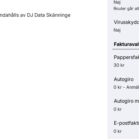
Nej
Router går at
andahålls av DJ Data Skänninge
Virusskyd
Nej
Fakturaval
Pappersfa
30 kr
Autogiro
0 kr - Anmäl
Autogiro m
0 kr
E-postfakt
0 kr