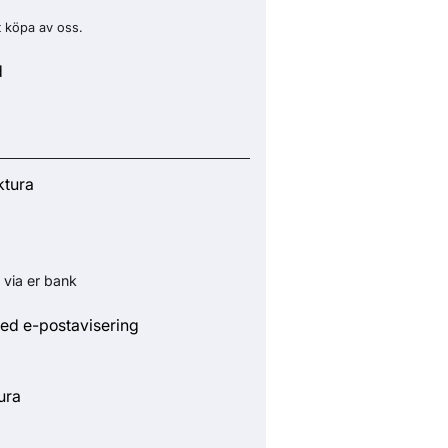
t köpa av oss.
d
ktura
 via er bank
ed e-postavisering
ura