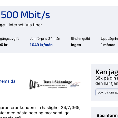
 500 Mbit/s
nge
- Internet, Via fiber
gångsavgift
Jämförpris 24 mån
Bindningstid
Uppsägnin
0 kr
1 049 kr/mån
Ingen
1 månad
Kan jag
Sök på din 
 hemsida,
den här tjä
garanterar kunden sin hastighet 24/7/365,
nätet med bästa peering mot samtliga
Basinform
google mfl.