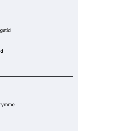
gstid
id
trymme
g