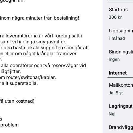
Startpris
300 kr
inom några minuter från beställning!
Uppsägnin
ra leverantörerna är vårt företag satt i
1 månad
samt vi har inga smygavgifter.
ar den bästa lokala supporten som går att
Bindningst
ion eller om något krånglar framöver
.
Ingen
v alla operatörer och två reservvägar vid
ågt jitter.
Internet
om router/switchar/kablar.
allt superstabila.
Mailkonton
Ja, 5 st
 få utan kostnad)
Lagringsu
Nej
s
a problem
Brandväg