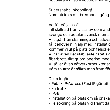
Supersnabb inkoppling!
Normalt körs ditt bredband igång 
Varför välja oss?
Till skillnad från vissa av dom and
sverige och betalar svensk moms 
Vi utgår från skänninge och utlov
få, behöver ni hjälp med installat
kommer vi ut på plats och felsöker
Vi har även det stabilaste nätet a
fiberbrott. riktigt bra peering med l
Vi säljer även nätverkprodukter s
Våra routrar är säkra men fram för 
Detta ingår:
- Publik IP-Adress (Fast IP går att
- Fri trafik
- IPv6
- Installation på plats om så önska
- Felsökning på plats vid framtid