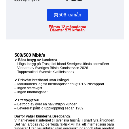
506 kr/mån
Första 12 månaderna
Därefter 575 kr/mån
500/500 Mbit/s
✔ Bäst betyg av kunderna
– Högst betyg på Trustpilot bland Sveriges största operatörer
– Vinnare av Sveriges Bästa Kundservice 2026
– Toppresultat i Svenskt Kvalitetsindex
✔ Prisvärt bredband utan krångel
– Marknadens lägsta medianpriser enligt PTS Prisrapport
– Ingen startavgift
– Ingen bindningstid*
✔ Ett tryggt val
– Betrodd av över en halv miljon kunder
– Levererat pålitlig uppkoppling sedan 1989
Därför väljer kunderna Bredband2
Vi har levererat internet till svenska hushåll i snart fyra årtionden.
Det har lärt oss vad de flesta faktiskt vill ha: ett internet som bara
fungerar. Utan krusiduller, utan överraskningar och utan onödigt