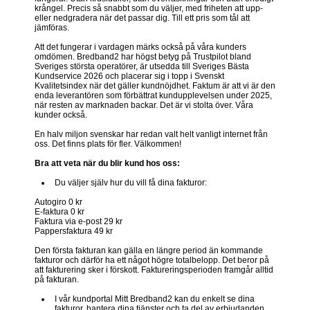
krångel. Precis så snabbt som du väljer, med friheten att upp-
eller nedgradera när det passar dig. Till ett pris som tål att
jämföras.
Att det fungerar i vardagen märks också på våra kunders
omdömen. Bredband2 har högst betyg på Trustpilot bland
Sveriges största operatörer, är utsedda till Sveriges Bästa
Kundservice 2026 och placerar sig i topp i Svenskt
Kvalitetsindex när det gäller kundnöjdhet. Faktum är att vi är den
enda leverantören som förbättrat kundupplevelsen under 2025,
när resten av marknaden backar. Det är vi stolta över. Våra
kunder också.
En halv miljon svenskar har redan valt helt vanligt internet från
oss. Det finns plats för fler. Välkommen!
Bra att veta när du blir kund hos oss:
Du väljer själv hur du vill få dina fakturor:
Autogiro 0 kr
E-faktura 0 kr
Faktura via e-post 29 kr
Pappersfaktura 49 kr
Den första fakturan kan gälla en längre period än kommande
fakturor och därför ha ett något högre totalbelopp. Det beror på
att fakturering sker i förskott. Faktureringsperioden framgår alltid
på fakturan.
I vår kundportal Mitt Bredband2 kan du enkelt se dina
fakturor, hantera dina tjänster och ta del av erbjudanden