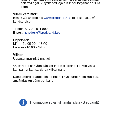
och tävlingar. Vi tycker att lojala kunder förtjänar det lilla
extra.
Vill du veta mer?
Besök vår webbplats
www.bredband2.se
eller kontakta vår
kundservice:
Telefon: 0770 – 811 000
E-post:
helpdesk@bredband2.se
Öppettider:
Mån – fre 09:00 – 18:00
Lör– sön 10:00 – 14:00
Villkor
Uppsägningstid: 1 månad
*Som regel har våra tjänster ingen bindningstid. Vid vissa
kampanjer kan särskilda villkor gälla.
Kampanjerbjudandet gäller endast nya kunder och kan bara
användas en gång per kund.
Informationen ovan tillhandahålls av Bredband2