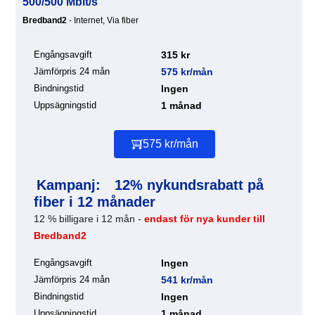
500/500 Mbit/s
Bredband2
- Internet, Via fiber
Engångsavgift
315 kr
Jämförpris 24 mån
575 kr/mån
Bindningstid
Ingen
Uppsägningstid
1 månad
575 kr/mån
Kampanj:
12% nykundsrabatt på
fiber i 12 månader
12 % billigare i 12 mån -
endast för nya kunder till
Bredband2
Engångsavgift
Ingen
Jämförpris 24 mån
541 kr/mån
Bindningstid
Ingen
Uppsägningstid
1 månad