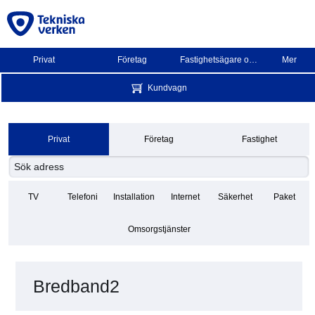
Privat
Företag
Fastighetsägare och BRF
Mer
Kundvagn
Privat
Företag
Fastighet
TV
Telefoni
Installation
Internet
Säkerhet
Paket
Omsorgstjänster
Bredband2