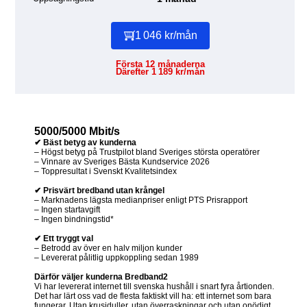
1 046 kr/mån
Första 12 månaderna
Därefter 1 189 kr/mån
5000/5000 Mbit/s
✔ Bäst betyg av kunderna
– Högst betyg på Trustpilot bland Sveriges största operatörer
– Vinnare av Sveriges Bästa Kundservice 2026
– Toppresultat i Svenskt Kvalitetsindex
✔ Prisvärt bredband utan krångel
– Marknadens lägsta medianpriser enligt PTS Prisrapport
– Ingen startavgift
– Ingen bindningstid*
✔ Ett tryggt val
– Betrodd av över en halv miljon kunder
– Levererat pålitlig uppkoppling sedan 1989
Därför väljer kunderna Bredband2
Vi har levererat internet till svenska hushåll i snart fyra årtionden.
Det har lärt oss vad de flesta faktiskt vill ha: ett internet som bara
fungerar. Utan krusiduller, utan överraskningar och utan onödigt