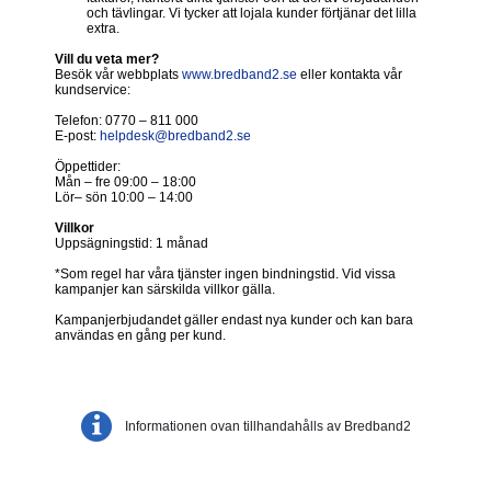
och tävlingar. Vi tycker att lojala kunder förtjänar det lilla
extra.
Vill du veta mer?
Besök vår webbplats
www.bredband2.se
eller kontakta vår
kundservice:
Telefon: 0770 – 811 000
E-post:
helpdesk@bredband2.se
Öppettider:
Mån – fre 09:00 – 18:00
Lör– sön 10:00 – 14:00
Villkor
Uppsägningstid: 1 månad
*Som regel har våra tjänster ingen bindningstid. Vid vissa
kampanjer kan särskilda villkor gälla.
Kampanjerbjudandet gäller endast nya kunder och kan bara
användas en gång per kund.
Informationen ovan tillhandahålls av Bredband2