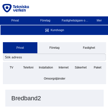
Privat
Företag
Fastighetsägare och BRF
Mer
Kundvagn
Privat
Företag
Fastighet
TV
Telefoni
Installation
Internet
Säkerhet
Paket
Omsorgstjänster
Bredband2