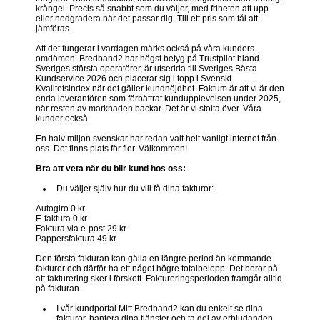
krångel. Precis så snabbt som du väljer, med friheten att upp-
eller nedgradera när det passar dig. Till ett pris som tål att
jämföras.
Att det fungerar i vardagen märks också på våra kunders
omdömen. Bredband2 har högst betyg på Trustpilot bland
Sveriges största operatörer, är utsedda till Sveriges Bästa
Kundservice 2026 och placerar sig i topp i Svenskt
Kvalitetsindex när det gäller kundnöjdhet. Faktum är att vi är den
enda leverantören som förbättrat kundupplevelsen under 2025,
när resten av marknaden backar. Det är vi stolta över. Våra
kunder också.
En halv miljon svenskar har redan valt helt vanligt internet från
oss. Det finns plats för fler. Välkommen!
Bra att veta när du blir kund hos oss:
Du väljer själv hur du vill få dina fakturor:
Autogiro 0 kr
E-faktura 0 kr
Faktura via e-post 29 kr
Pappersfaktura 49 kr
Den första fakturan kan gälla en längre period än kommande
fakturor och därför ha ett något högre totalbelopp. Det beror på
att fakturering sker i förskott. Faktureringsperioden framgår alltid
på fakturan.
I vår kundportal Mitt Bredband2 kan du enkelt se dina
fakturor, hantera dina tjänster och ta del av erbjudanden