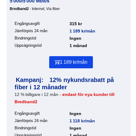
5 000/5 000 Mbit/s
Bredband2
- Internet, Via fiber
Engångsavgift
315 kr
Jämförpris 24 mån
1 189 kr/mån
Bindningstid
Ingen
Uppsägningstid
1 månad
1 189 kr/mån
Kampanj:
12% nykundsrabatt på
fiber i 12 månader
12 % billigare i 12 mån -
endast för nya kunder till
Bredband2
Engångsavgift
Ingen
Jämförpris 24 mån
1 118 kr/mån
Bindningstid
Ingen
Uppsägningstid
1 månad