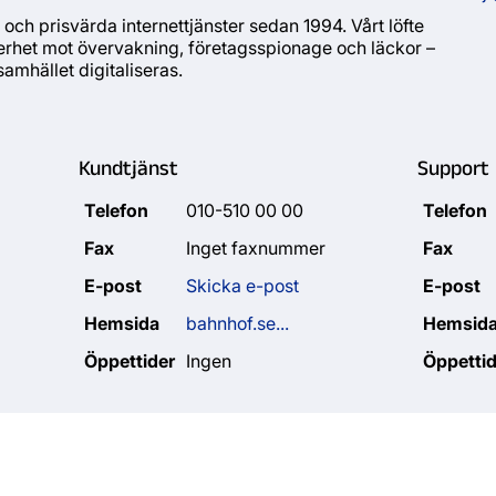
ch prisvärda internettjänster sedan 1994. Vårt löfte
erhet mot övervakning, företagsspionage och läckor –
samhället digitaliseras.
Kundtjänst
Support
Telefon
010-510 00 00
Telefon
Fax
Inget faxnummer
Fax
E-post
Skicka e-post
E-post
Hemsida
bahnhof.se...
Hemsid
Öppettider
Ingen
Öppettid