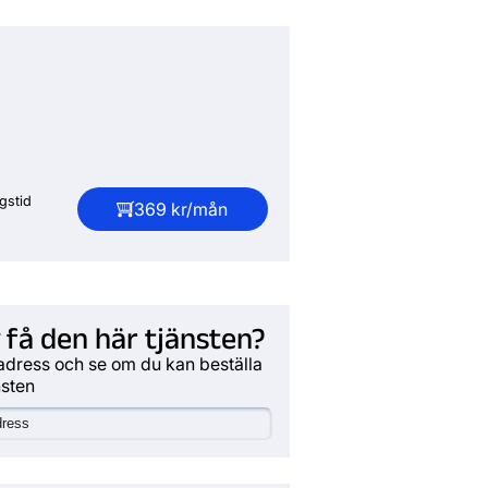
gstid
369 kr/mån
 få den här tjänsten?
adress och se om du kan beställa
nsten