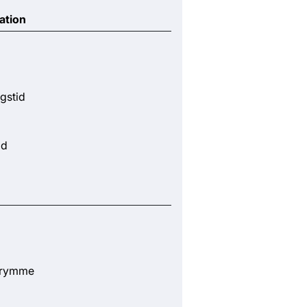
ation
gstid
id
trymme