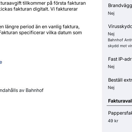
kturaavgift tillkommer på första fakturan
Brandväg
ckas fakturan digitalt. Vi fakturerar
Nej
Virusskyd
en längre period än en vanlig faktura,
. Fakturan specificerar vilka datum som
Nej
Bahnhof Anti
skydd mot vi
Fast IP-ad
e
Nej
Beställ ext
Nej
andahålls av Bahnhof
Fakturaval
Pappersfa
49 kr