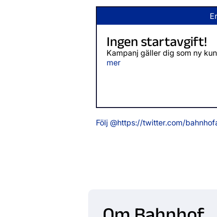
E
Ingen startavgift!
Kampanj gäller dig som ny kund
mer
Följ @https://twitter.com/bahnhof
Om Bahnhof