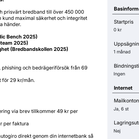
Basinform
ch prisvärt bredband till över 450 000
som kund maximal säkerhet och integritet
Startpris
ga händer.
0 kr
dic Bench 2025)
(Steam 2025)
Uppsägnin
ighet (Bredbandskollen 2025)
1 månad
Bindningst
, phishing och bedrägeriförsök från 69
Ingen
 för 29 kr/mån.
Internet
Mailkonton
Ja, 6 st
sering via brev tillkommer 49 kr per
Lagringsu
r per faktura
Nej
utogiro direkt genom din internetbank så