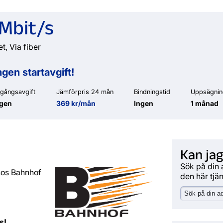
Mbit/s
et, Via fiber
ngen startavgift!
gångsavgift
Jämförpris 24 mån
Bindningstid
Uppsägnin
ngen
369 kr/mån
Ingen
1 månad
Kan jag
Sök på din 
hos Bahnhof
den här tjä
s!