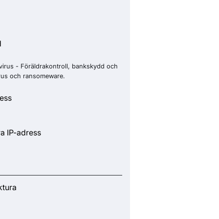
g
d
virus - Föräldrakontroll, bankskydd och
rus och ransomeware.
ress
ra IP-adress
ktura