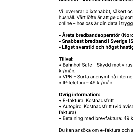
Vi levererar blixtsnabbt, säkert o
hushåll. Vårt löfte är att ge dig 
online – hos oss är din data i tryg
• Årets bredbandsoperatör (Nor
• Snabbast bredband i Sverige 
• Lägst svarstid och högst hast
Tillval:
• Bahnhof Safe – Skydd mot virus
kr/mån.
• VPN – Surfa anonymt på internet
• IP-telefoni – 49 kr/mån
Övrig information:
• E-faktura: Kostnadsfritt
• Autogiro: Kostnadsfritt (vid avi
faktura)
• Betalning med brevfaktura: 49 k
Du kan ansöka om e-faktura och a