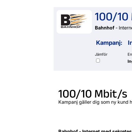
100/10 
Bahnhof
- Intern
Kampanj:
I
Jämför
En
I
100/10 Mbit/s
Kampanj gäller dig som ny kund 
Bahnhof - Internet med sekretes