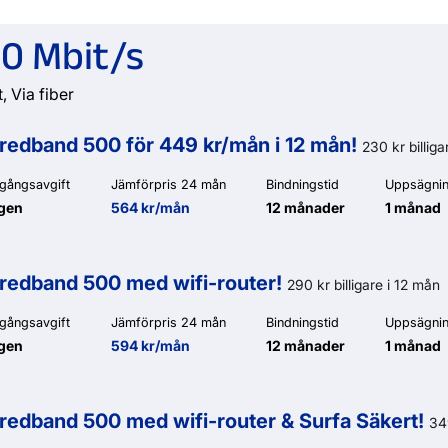
0 Mbit/s
, Via fiber
redband 500 för 449 kr/mån i 12 mån!
230 kr billiga
gångsavgift
Jämförpris 24 mån
Bindningstid
Uppsägnin
gen
564 kr/mån
12 månader
1 månad
redband 500 med wifi-router!
290 kr billigare i 12 mån
gångsavgift
Jämförpris 24 mån
Bindningstid
Uppsägnin
gen
594 kr/mån
12 månader
1 månad
redband 500 med wifi-router & Surfa Säkert!
349