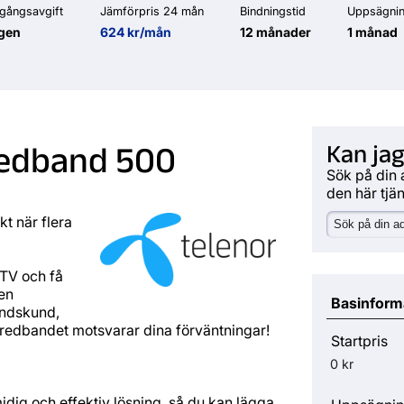
gångsavgift
Jämförpris 24 mån
Bindningstid
Uppsägnin
gen
624 kr/mån
12 månader
1 månad
redband 500
Kan jag
Sök på din 
den här tjä
t när flera
 TV och få
den
Basinform
andskund,
bredbandet motsvarar dina förväntningar!
Startpris
0 kr
idig och effektiv lösning, så du kan lägga