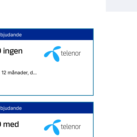
rbjudande
 ingen
12 månader, d...
rbjudande
0 med