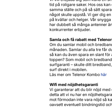
tid på roligare saker. Hos oss ka
samma ställe och på så sätt spara
något skulle uppstå. Vi ger dig e
på kvällar och helger. Vår snygga 
har dubbelt så många antenner än
konkurrenter erbjuder.
Samla och få rabatt med Teleno
Om du samlar mobil och bredband e
månaden. Samlar du alla tre får du
så kan du även spara en slant för a
toppen? Som mobil och bredbands
surfgaranti – skulle ditt bredband
surf direkt i mobilen.
Läs mer om Telenor Kombo
här
Wifi med nöjdhetsgaranti
Vi garanterar att du blir nöjd med
detta att vi nu har en nöjdhetsgar
mot förmodan inte vara nöjd så ka
oavsett eventuell bindningstid oc