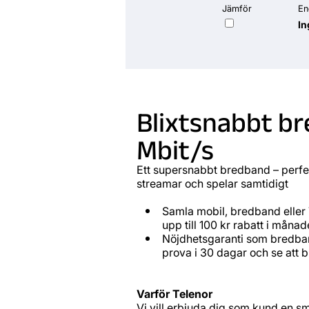
Jämför
En
In
Blixtsnabbt b
Mbit/s
Ett supersnabbt bredband – perfek
streamar och spelar samtidigt
Samla mobil, bredband eller
upp till 100 kr rabatt i måna
Nöjdhetsgaranti som bredb
prova i 30 dagar och se att 
Varför Telenor
Vi vill erbjuda dig som kund en sm