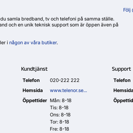
Följ
du samla bredband, tv och telefoni på samma ställe.
band och en unik teknisk support som är öppen även på
ler i
någon av våra butiker
.
Kundtjänst
Support
Telefon
020-222 222
Telefon
Hemsida
www.telenor.se...
Hemsid
Öppettider
Mån: 8-18
Öppettid
Tis: 8-18
Ons: 8-18
Tor: 8-18
Fre: 8-18