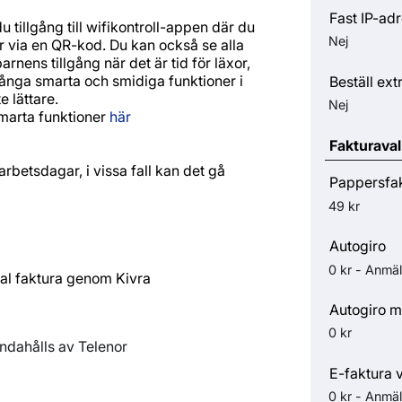
Fast IP-ad
tillgång till wifikontroll-appen där du
Nej
 via en QR-kod. Du kan också se alla
ens tillgång när det är tid för läxor,
många smarta och smidiga funktioner i
Beställ ext
e lättare.
Nej
marta funktioner
här
Fakturaval
rbetsdagar, i vissa fall kan det gå
Pappersfa
49 kr
Autogiro
0 kr - Anmäl
ital faktura genom Kivra
Autogiro m
0 kr
andahålls av Telenor
E-faktura 
0 kr - Anmäl