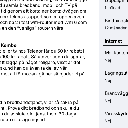
Uppsägnin
n du samla bredband, mobil och TV på
1 månad
 tid genom att korta ner kontaktvägen om
n unik teknisk support som är öppen även
Bindningst
och bäst i test wifi-router med Wifi 6 som
 en den ”vanliga” routern våra
12 månader
Internet
r Kombo
ller tv hos Telenor får du 50 kr rabatt i
Mailkonton
 100 kr rabatt. Så utöver tiden du sparar,
Nej
tt lägga på något roligare, visst är det
kund kan du även ta del av vår
Lagringsu
, mot all förmodan, gå ner så bjuder vi på
Nej
Brandväg
Nej
 din bredbandstjänst, vi är så säkra på
anti. Prova ditt bredband och skulle du
Virusskyd
n du avsluta din tjänst inom 30 dagar
h utan uppsägningstid.
Nej