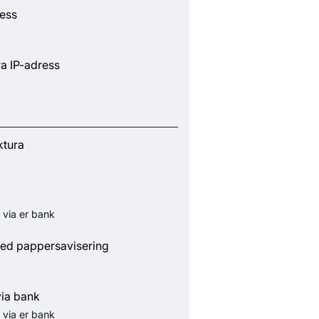
ress
ra IP-adress
ktura
 via er bank
ed pappersavisering
via bank
 via er bank