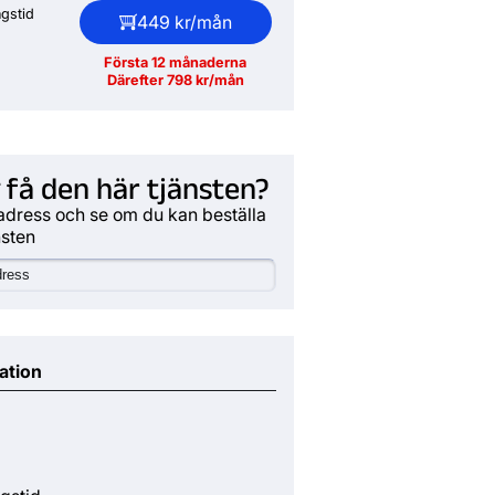
gstid
449 kr/mån
Första 12 månaderna
Därefter 798 kr/mån
 få den här tjänsten?
adress och se om du kan beställa
nsten
ation