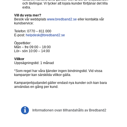
och tävlingar. Vi tycker att lojala kunder förtjänar det lilla
extra.
Vill du veta mer?
Besök vår webbplats
www.bredband2.se
eller kontakta vår
kundservice:
Telefon: 0770 – 811 000
E-post:
helpdesk@bredband2.se
Öppettider:
Mån – fre 09:00 – 18:00
Lör– sön 10:00 – 14:00
Villkor
Uppsägningstid: 1 månad
*Som regel har våra tjänster ingen bindningstid. Vid vissa
kampanjer kan särskilda villkor gälla.
Kampanjerbjudandet gäller endast nya kunder och kan bara
användas en gång per kund.
Informationen ovan tillhandahålls av Bredband2