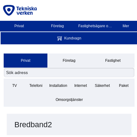
Privat
Företag
Fastighetsägare och BRF
Mer
Kundvagn
Privat
Företag
Fastighet
TV
Telefoni
Installation
Internet
Säkerhet
Paket
Omsorgstjänster
Bredband2