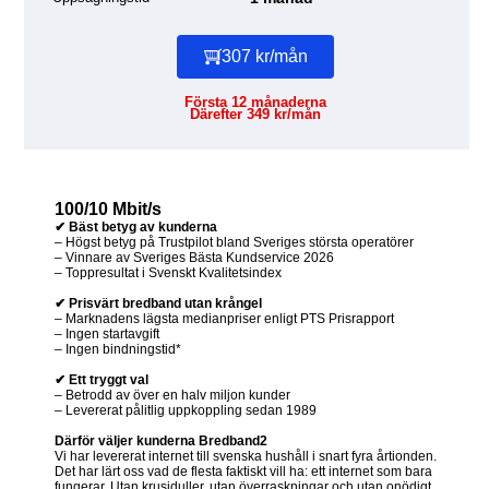
307 kr/mån
Första 12 månaderna
Därefter 349 kr/mån
100/10 Mbit/s
✔ Bäst betyg av kunderna
– Högst betyg på Trustpilot bland Sveriges största operatörer
– Vinnare av Sveriges Bästa Kundservice 2026
– Toppresultat i Svenskt Kvalitetsindex
✔ Prisvärt bredband utan krångel
– Marknadens lägsta medianpriser enligt PTS Prisrapport
– Ingen startavgift
– Ingen bindningstid*
✔ Ett tryggt val
– Betrodd av över en halv miljon kunder
– Levererat pålitlig uppkoppling sedan 1989
Därför väljer kunderna Bredband2
Vi har levererat internet till svenska hushåll i snart fyra årtionden.
Det har lärt oss vad de flesta faktiskt vill ha: ett internet som bara
fungerar. Utan krusiduller, utan överraskningar och utan onödigt