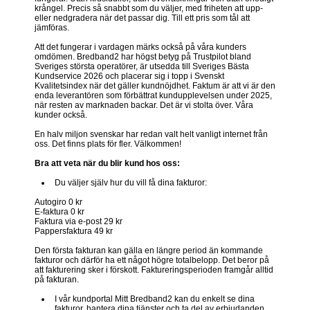
krångel. Precis så snabbt som du väljer, med friheten att upp-
eller nedgradera när det passar dig. Till ett pris som tål att
jämföras.
Att det fungerar i vardagen märks också på våra kunders
omdömen. Bredband2 har högst betyg på Trustpilot bland
Sveriges största operatörer, är utsedda till Sveriges Bästa
Kundservice 2026 och placerar sig i topp i Svenskt
Kvalitetsindex när det gäller kundnöjdhet. Faktum är att vi är den
enda leverantören som förbättrat kundupplevelsen under 2025,
när resten av marknaden backar. Det är vi stolta över. Våra
kunder också.
En halv miljon svenskar har redan valt helt vanligt internet från
oss. Det finns plats för fler. Välkommen!
Bra att veta när du blir kund hos oss:
Du väljer själv hur du vill få dina fakturor:
Autogiro 0 kr
E-faktura 0 kr
Faktura via e-post 29 kr
Pappersfaktura 49 kr
Den första fakturan kan gälla en längre period än kommande
fakturor och därför ha ett något högre totalbelopp. Det beror på
att fakturering sker i förskott. Faktureringsperioden framgår alltid
på fakturan.
I vår kundportal Mitt Bredband2 kan du enkelt se dina
fakturor, hantera dina tjänster och ta del av erbjudanden