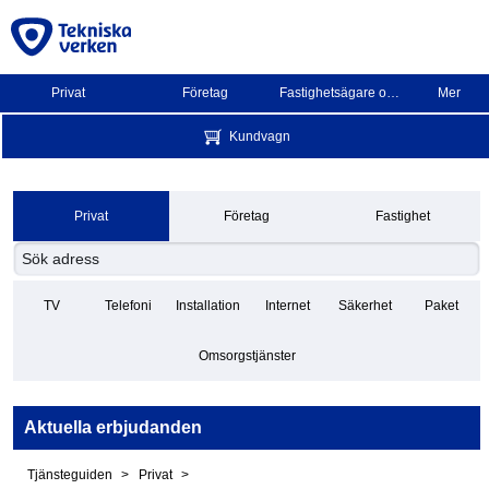
Privat
Företag
Fastighetsägare och BRF
Mer
Kundvagn
Privat
Företag
Fastighet
TV
Telefoni
Installation
Internet
Säkerhet
Paket
Omsorgstjänster
Aktuella erbjudanden
Tjänsteguiden
Privat