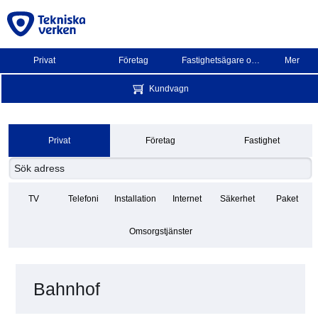
Privat
Företag
Fastighetsägare och BRF
Mer
Kundvagn
Privat
Företag
Fastighet
TV
Telefoni
Installation
Internet
Säkerhet
Paket
Omsorgstjänster
Bahnhof