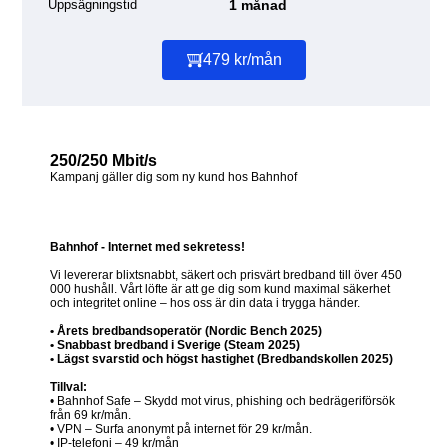
Uppsägningstid
1 månad
479 kr/mån
250/250 Mbit/s
Kampanj gäller dig som ny kund hos Bahnhof
Bahnhof - Internet med sekretess!
Vi levererar blixtsnabbt, säkert och prisvärt bredband till över 450
000 hushåll. Vårt löfte är att ge dig som kund maximal säkerhet
och integritet online – hos oss är din data i trygga händer.
• Årets bredbandsoperatör (Nordic Bench 2025)
• Snabbast bredband i Sverige (Steam 2025)
• Lägst svarstid och högst hastighet (Bredbandskollen 2025)
Tillval:
• Bahnhof Safe – Skydd mot virus, phishing och bedrägeriförsök
från 69 kr/mån.
• VPN – Surfa anonymt på internet för 29 kr/mån.
• IP-telefoni – 49 kr/mån