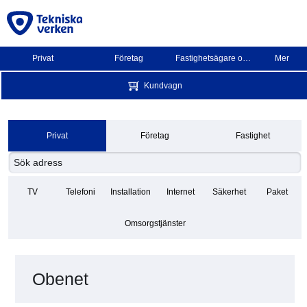
Privat
Företag
Fastighetsägare och BRF
Mer
Kundvagn
Privat
Företag
Fastighet
TV
Telefoni
Installation
Internet
Säkerhet
Paket
Omsorgstjänster
Obenet