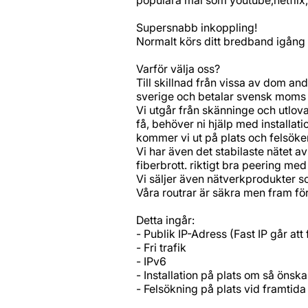
Supersnabb inkoppling!
Normalt körs ditt bredband igång 
Varför välja oss?
Till skillnad från vissa av dom and
sverige och betalar svensk moms 
Vi utgår från skänninge och utlov
få, behöver ni hjälp med installat
kommer vi ut på plats och felsöker
Vi har även det stabilaste nätet a
fiberbrott. riktigt bra peering med l
Vi säljer även nätverkprodukter s
Våra routrar är säkra men fram för 
Detta ingår:
- Publik IP-Adress (Fast IP går att
- Fri trafik
- IPv6
- Installation på plats om så önska
- Felsökning på plats vid framtid