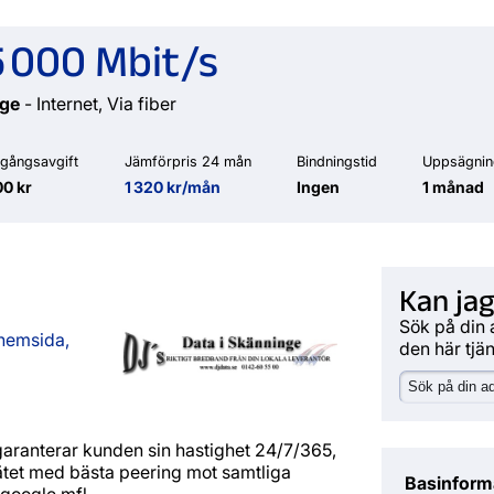
 000 Mbit/s
nge
- Internet, Via fiber
gångsavgift
Jämförpris 24 mån
Bindningstid
Uppsägnin
0 kr
1 320 kr/mån
Ingen
1 månad
Kan jag
Sök på din 
 hemsida,
den här tjä
garanterar kunden sin hastighet 24/7/365,
nätet med bästa peering mot samtliga
Basinform
google mfl.