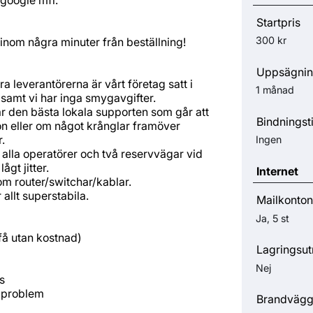
Startpris
300 kr
inom några minuter från beställning!
Uppsägnin
ra leverantörerna är vårt företag satt i
1 månad
samt vi har inga smygavgifter.
ar den bästa lokala supporten som går att
Bindningst
ion eller om något krånglar framöver
.
Ingen
v alla operatörer och två reservvägar vid
ågt jitter.
Internet
om router/switchar/kablar.
allt superstabila.
Mailkonton
Ja, 5 st
 få utan kostnad)
Lagringsu
Nej
s
a problem
Brandväg