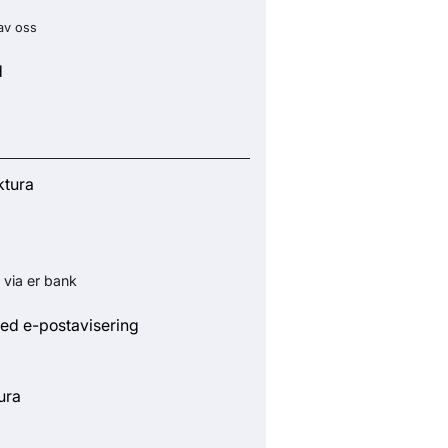
av oss
d
ktura
 via er bank
ed e-postavisering
ura