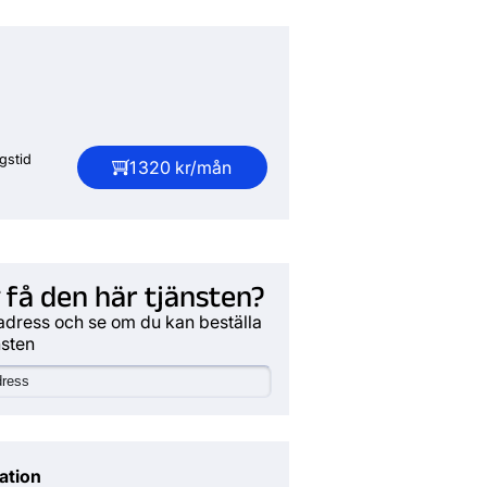
gstid
1 320 kr/mån
 få den här tjänsten?
adress och se om du kan beställa
nsten
ation