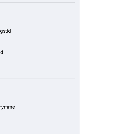
gstid
id
trymme
g