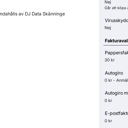
Nej
Går att köpa 
andahålls av DJ Data Skänninge
Virusskyd
Nej
Fakturaval
Pappersfa
30 kr
Autogiro
0 kr - Anmäl
Autogiro m
0 kr
E-postfakt
0 kr