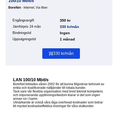
100/10 Mbit/s
BoreNet
- Internet, Via fiber
Engångsavgift
350 kr
Jämförpris 24 mån
330 kr/mån
Bindningstid
Ingen
Uppsägningstid
1 månad
330 kr/mån
LAN 100/10 Mbit/s
BoreNet bildades våren 2002 för att kunna tillgodose behovet av
enkla och kvalificerade nättjänster till lokala kunder.
Tack vare vår flexibla organisation med bred teknisk kompetens
och imponerande uppfinningsrikedom klarar vi det som ingen
annan ror i hamn.
Utmärkande är också våra låga overhead-kostnader som bidrar
till mycket kostnadseffektiva lösningar för våra slutkunder.