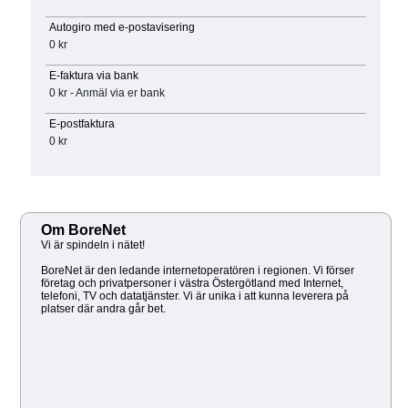
Autogiro med e-postavisering
0 kr
E-faktura via bank
0 kr - Anmäl via er bank
E-postfaktura
0 kr
Om BoreNet
Vi är spindeln i nätet!
BoreNet är den ledande internetoperatören i regionen. Vi förser
företag och privatpersoner i västra Östergötland med Internet,
telefoni, TV och datatjänster. Vi är unika i att kunna leverera på
platser där andra går bet.