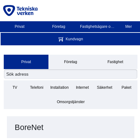
Privat
Företag
Fastighetsägare och BRF
Mer
Kundvagn
Privat
Företag
Fastighet
TV
Telefoni
Installation
Internet
Säkerhet
Paket
Omsorgstjänster
BoreNet