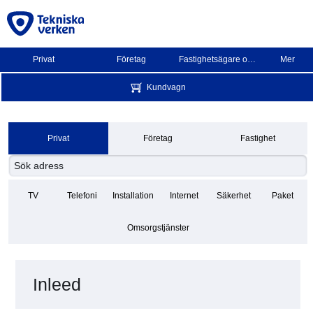
Privat
Företag
Fastighetsägare och BRF
Mer
Kundvagn
Privat
Företag
Fastighet
TV
Telefoni
Installation
Internet
Säkerhet
Paket
Omsorgstjänster
Inleed