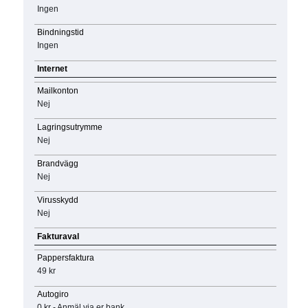
Ingen
Bindningstid
Ingen
Internet
Mailkonton
Nej
Lagringsutrymme
Nej
Brandvägg
Nej
Virusskydd
Nej
Fakturaval
Pappersfaktura
49 kr
Autogiro
0 kr - Anmäl via er bank