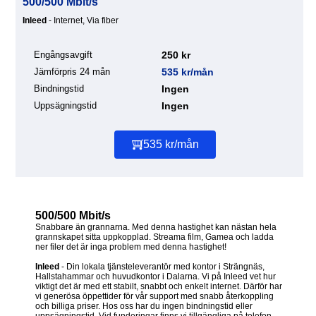
500/500 Mbit/s
Inleed
- Internet, Via fiber
Engångsavgift
250 kr
Jämförpris 24 mån
535 kr/mån
Bindningstid
Ingen
Uppsägningstid
Ingen
535 kr/mån
500/500 Mbit/s
Snabbare än grannarna. Med denna hastighet kan nästan hela
grannskapet sitta uppkopplad. Streama film, Gamea och ladda
ner filer det är inga problem med denna hastighet!
Inleed
- Din lokala tjänsteleverantör med kontor i Strängnäs,
Hallstahammar och huvudkontor i Dalarna. Vi på Inleed vet hur
viktigt det är med ett stabilt, snabbt och enkelt internet. Därför har
vi generösa öppettider för vår support med snabb återkoppling
och billiga priser. Hos oss har du ingen bindningstid eller
uppsägningstid. Vid funderingar finns vi tillgängliga på telefon,