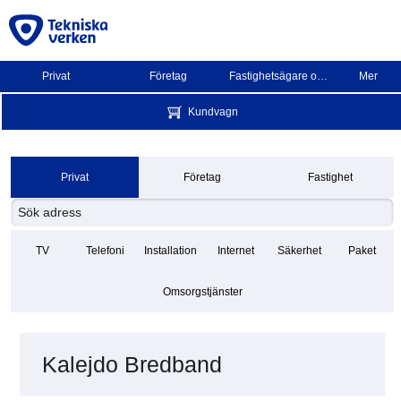
Privat
Företag
Fastighetsägare och BRF
Mer
Kundvagn
Privat
Företag
Fastighet
TV
Telefoni
Installation
Internet
Säkerhet
Paket
Omsorgstjänster
Kalejdo Bredband