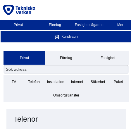
Privat
Företag
Fastighetsägare och BRF
Mer
Kundvagn
Privat
Företag
Fastighet
TV
Telefoni
Installation
Internet
Säkerhet
Paket
Omsorgstjänster
Telenor