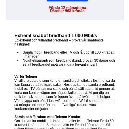
Första 12 månaderna
Därefter 968 kr/mån
Extremt snabbt bredband 1 000 Mbit/s
Ett extremt och fulländat bredband – prova vår snabbaste
hastighet!
Samla mobil, bredband eller TV och få upp till 100 kr rabatt
i månaden
Nöjdhetsgaranti som bredbandskund, prova i 30 dagar och
se att bredbandet motsvarar dina förväntningar!
Varför Telenor
Vi vill erbjuda dig som kund en smidig och effektiv lösning, så du
kan lägga tid på roligare saker. Hos oss kan du samla bredband,
mobil och TV på samma ställe och på så sätt spara tid genom att
korta ner kontaktvägen om något skulle uppstå. Vi ger dig en
unik teknisk support som är öppen även på kvällar och helger.
Vår snygga och bäst i test wifi-router med Wifi 6 som har dubbelt
så många antenner än en den ”vanliga” routern våra
konkurrenter erbjuder.
Samla och få rabatt med Telenor Kombo
Om du samlar mobil och bredband eller tv hos Telenor får du 50
kr rabatt i månaden. Samlar du alla tre får du 100 kr rabatt. Så