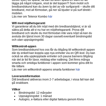
utöver tiden du sparar, så kan du även spara en slant för att
lägga på något roligare, visst är det toppen?! Som mobil och
bredbandskund kan du även ta del av vår surfgaranti – skulle ditt
bredband, mot all förmodan, gå ner så bjuder vi på surf direkt i
mobilen.
Läs mer om Telenor Kombo
här
Wifi med nöjdhetsgaranti
Vi garanterar att du blir nöjd med din bredbandstjänst, vi är så
säkra på detta att vi nu har en nöjdhetsgaranti. Prova ditt
bredband och skulle du mot förmodan inte vara nöjd så kan du
avsluta din tjänst inom 30 dagar oavsett eventuell bindningstid
och utan uppsägningstid.
Wifikontroll-appen
Som bredbandskund hos oss får du tillgång till wifikontroll-appen
där du enkelt kan koppla upp nya enheter via en QR-kod. Du kan
också se alla uppkopplade enheter och pausa barnens tillgång
när det är tid för läxor, middag eller nattning. Det finns många
smarta och smidiga funktioner i appen som kommer göra ditt liv
lite lättare.
Läs mer om wifikontroll-appens smarta funktioner
här
Leveransinformation
Ditt bredband aktiveras inom 2-7 arbetsdagar, i vissa fall kan det
gå snabbare.
Villkor
Bindningstid: 12 månader
Uppsägningstid: 1 månad
Autogiro, e-faktura eller digital faktura genom Kivra