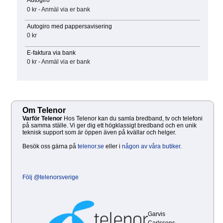
0 kr - Anmäl via er bank
Autogiro med pappersavisering
0 kr
E-faktura via bank
0 kr - Anmäl via er bank
Om Telenor
Varför Telenor
Hos Telenor kan du samla bredband, tv och telefoni
på samma ställe. Vi ger dig ett högklassigt bredband och en unik
teknisk support som är öppen även på kvällar och helger.
Besök oss gärna på
telenor.se
eller i
någon av våra butiker
.
Följ @telenorsverige
Garvis
Carlssons