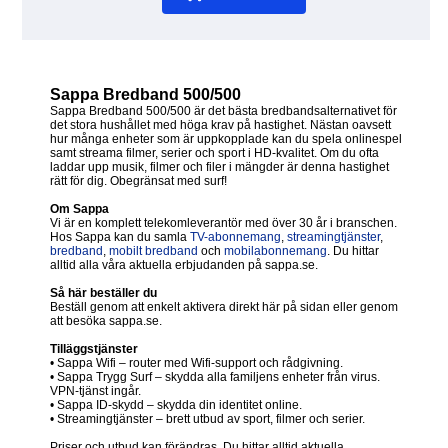
Sappa Bredband 500/500
Sappa Bredband 500/500 är det bästa bredbandsalternativet för
det stora hushållet med höga krav på hastighet. Nästan oavsett
hur många enheter som är uppkopplade kan du spela onlinespel
samt streama filmer, serier och sport i HD-kvalitet. Om du ofta
laddar upp musik, filmer och filer i mängder är denna hastighet
rätt för dig. Obegränsat med surf!
Om Sappa
Vi är en komplett telekomleverantör med över 30 år i branschen.
Hos Sappa kan du samla
TV-abonnemang
,
streamingtjänster
,
bredband
,
mobilt bredband
och
mobilabonnemang
. Du hittar
alltid alla våra aktuella erbjudanden på sappa.se.
Så här beställer du
Beställ genom att enkelt aktivera direkt här på sidan eller genom
att besöka sappa.se.
Tilläggstjänster
• Sappa Wifi – router med Wifi-support och rådgivning.
• Sappa Trygg Surf – skydda alla familjens enheter från virus.
VPN-tjänst ingår.
• Sappa ID-skydd – skydda din identitet online.
• Streamingtjänster – brett utbud av sport, filmer och serier.
Priser och utbud kan förändras. Du hittar alltid aktuella