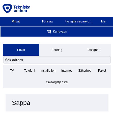
Privat
Företag
Fastighetsägare och BRF
Mer
Kundvagn
Privat
Företag
Fastighet
TV
Telefoni
Installation
Internet
Säkerhet
Paket
Omsorgstjänster
Sappa