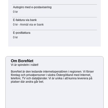
Autogiro med e-postavisering
0 kr
E-faktura via bank
0 kr - Anmäl via er bank
E-postfaktura
0 kr
Om BoreNet
Vi är spindeln i nätet!
BoreNet är den ledande internetoperatören i regionen. Vi förser
företag och privatpersoner i västra Östergötland med Internet,
telefoni, TV och datatjänster. Vi är unika i att kunna leverera på
platser där andra går bet.