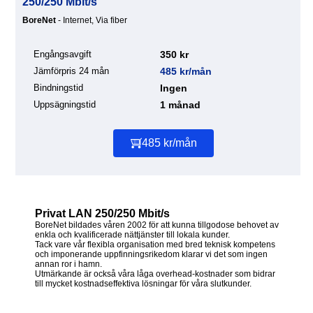
250/250 Mbit/s
BoreNet
- Internet, Via fiber
Engångsavgift
350 kr
Jämförpris 24 mån
485 kr/mån
Bindningstid
Ingen
Uppsägningstid
1 månad
485 kr/mån
Privat LAN 250/250 Mbit/s
BoreNet bildades våren 2002 för att kunna tillgodose behovet av
enkla och kvalificerade nättjänster till lokala kunder.
Tack vare vår flexibla organisation med bred teknisk kompetens
och imponerande uppfinningsrikedom klarar vi det som ingen
annan ror i hamn.
Utmärkande är också våra låga overhead-kostnader som bidrar
till mycket kostnadseffektiva lösningar för våra slutkunder.