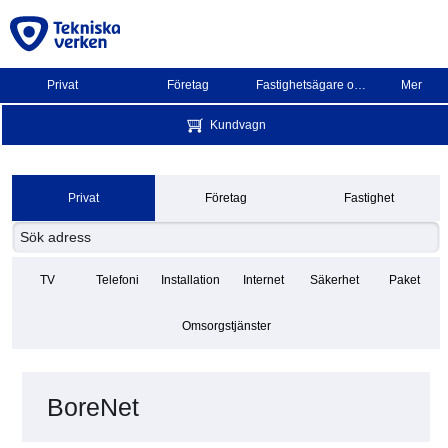
Privat
Företag
Fastighetsägare och BRF
Mer
Kundvagn
Privat
Företag
Fastighet
TV
Telefoni
Installation
Internet
Säkerhet
Paket
Omsorgstjänster
BoreNet