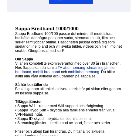
Sappa Bredband 1000/1000
Sappa Bredband 100/100 passar det mindre till medelstora
hushållet där några personer surfar, streamar musik, film och
serier samt jobbar online. Hastigheten passar också dig som
spelar online ibland och vill synka bilder, videos och filer i molnet
snabbt. Obegränsat med surf!
Om Sappa
Vi är en komplett telekomleverantör med över 30 år i branschen.
Hos Sappa kan du samla
TV-abonnemang
,
streamingtjänster
,
bredband
,
mobilt bredband
och
mobilabonnemang
. Du hittar
alltid alla våra aktuella erbjudanden på sappa.se.
Så här beställer du
Beställ genom att enkelt aktivera direkt här på sidan eller genom
att besöka sappa.se.
Tilläggstjänster
• Sappa Wifi – router med Wifi-support och rådgivning.
• Sappa Trygg Surf – skydda alla familjens enheter från virus.
VPN-tjänst ingår.
• Sappa ID-skydd – skydda din identitet online.
• Streamingtjänster – brett utbud av sport, filmer och serier.
Priser och utbud kan förändras. Du hittar alltid aktuella
erbjudanden på sappa.se.