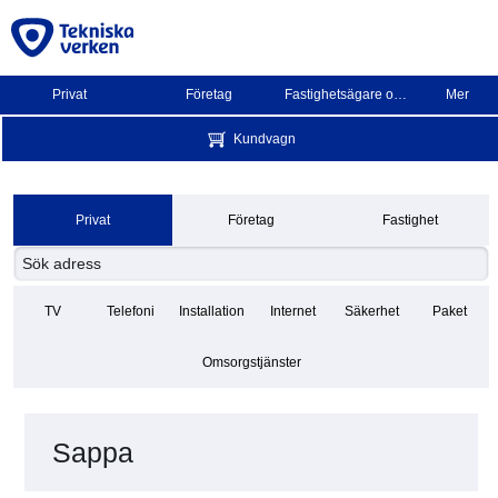
Privat
Företag
Fastighetsägare och BRF
Mer
Kundvagn
Privat
Företag
Fastighet
TV
Telefoni
Installation
Internet
Säkerhet
Paket
Omsorgstjänster
Sappa