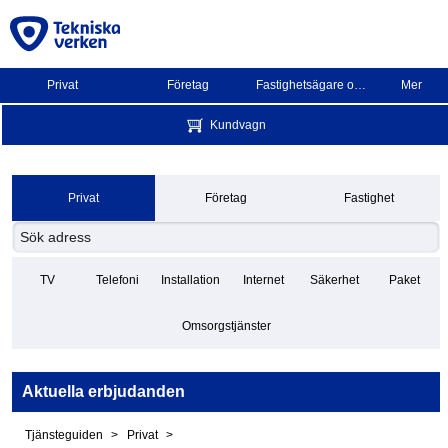
Privat
Företag
Fastighetsägare och BRF
Mer
Kundvagn
Privat
Företag
Fastighet
TV
Telefoni
Installation
Internet
Säkerhet
Paket
Omsorgstjänster
Aktuella erbjudanden
Tjänsteguiden
Privat