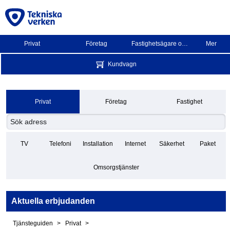
Privat
Företag
Fastighetsägare och BRF
Mer
Kundvagn
Privat
Företag
Fastighet
TV
Telefoni
Installation
Internet
Säkerhet
Paket
Omsorgstjänster
Aktuella erbjudanden
Tjänsteguiden
Privat