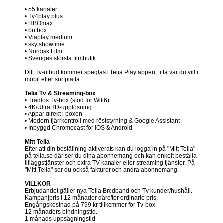
• 55 kanaler
• Tv4play plus
• HBOmax
• britbox
• Viaplay medium
• sky showtime
• Nordisk Film+
• Sveriges största filmbutik
Ditt Tv-utbud kommer speglas i Telia Play appen, titta var du vill i
mobil eller surfplatta
Telia Tv & Streaming-box
• Trådlös Tv-box (stöd för Wifi6)
• 4K/UltraHD-upplösning
• Appar direkt i boxen
• Modern fjärrkontroll med röststyrning & Google Assistant
• Inbyggd Chromecast för iOS & Android
Mitt Telia
Efter att din beställning aktiverats kan du logga in på "Mitt Telia"
på telia.se där ser du dina abonnemang och kan enkelt beställa
tilläggstjänster och extra TV-kanaler eller streaming tjänster. På
"Mitt Telia" ser du också fakturor och andra abonnemang.
VILLKOR
Erbjudandet gäller nya Telia Bredband och Tv kunder/hushåll.
Kampanjpris i 12 månader därefter ordinarie pris.
Engångskostnad på 799 kr tillkommer för Tv-box.
12 månaders bindningstid.
1 månads uppsägningstid