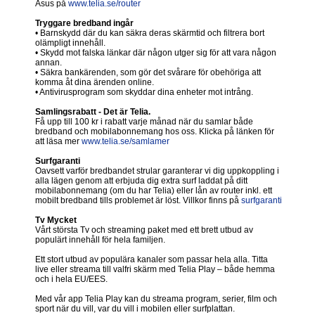
Asus på
www.telia.se/router
Tryggare bredband ingår
• Barnskydd där du kan säkra deras skärmtid och filtrera bort
olämpligt innehåll.
• Skydd mot falska länkar där någon utger sig för att vara någon
annan.
• Säkra bankärenden, som gör det svårare för obehöriga att
komma åt dina ärenden online.
• Antivirusprogram som skyddar dina enheter mot intrång.
Samlingsrabatt - Det är Telia.
Få upp till 100 kr i rabatt varje månad när du samlar både
bredband och mobilabonnemang hos oss. Klicka på länken för
att läsa mer
www.telia.se/samlamer
Surfgaranti
Oavsett varför bredbandet strular garanterar vi dig uppkoppling i
alla lägen genom att erbjuda dig extra surf laddat på ditt
mobilabonnemang (om du har Telia) eller lån av router inkl. ett
mobilt bredband tills problemet är löst. Villkor finns på
surfgaranti
Tv Mycket
Vårt största Tv och streaming paket med ett brett utbud av
populärt innehåll för hela familjen.
Ett stort utbud av populära kanaler som passar hela alla. Titta
live eller streama till valfri skärm med Telia Play – både hemma
och i hela EU/EES.
Med vår app Telia Play kan du streama program, serier, film och
sport när du vill, var du vill i mobilen eller surfplattan.