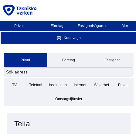
Privat
Företag
Fastighetsägare och BRF
Mer
Kundvagn
Privat
Företag
Fastighet
TV
Telefoni
Installation
Internet
Säkerhet
Paket
Omsorgstjänster
Telia