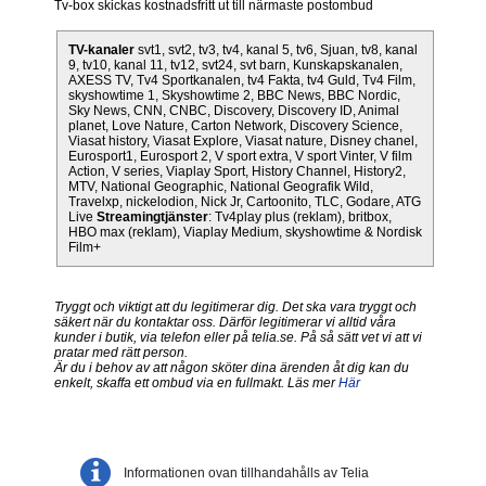
Tv-box skickas kostnadsfritt ut till närmaste postombud
TV-kanaler
svt1, svt2, tv3, tv4, kanal 5, tv6, Sjuan, tv8, kanal
9, tv10, kanal 11, tv12, svt24, svt barn, Kunskapskanalen,
AXESS TV, Tv4 Sportkanalen, tv4 Fakta, tv4 Guld, Tv4 Film,
skyshowtime 1, Skyshowtime 2, BBC News, BBC Nordic,
Sky News, CNN, CNBC, Discovery, Discovery ID, Animal
planet, Love Nature, Carton Network, Discovery Science,
Viasat history, Viasat Explore, Viasat nature, Disney chanel,
Eurosport1, Eurosport 2, V sport extra, V sport Vinter, V film
Action, V series, Viaplay Sport, History Channel, History2,
MTV, National Geographic, National Geografik Wild,
Travelxp, nickelodion, Nick Jr, Cartoonito, TLC, Godare, ATG
Live
Streamingtjänster
: Tv4play plus (reklam), britbox,
HBO max (reklam), Viaplay Medium, skyshowtime & Nordisk
Film+
Tryggt och viktigt att du legitimerar dig. Det ska vara tryggt och
säkert när du kontaktar oss. Därför legitimerar vi alltid våra
kunder i butik, via telefon eller på telia.se. På så sätt vet vi att vi
pratar med rätt person.
Är du i behov av att någon sköter dina ärenden åt dig kan du
enkelt, skaffa ett ombud via en fullmakt. Läs mer
Här
Informationen ovan tillhandahålls av Telia