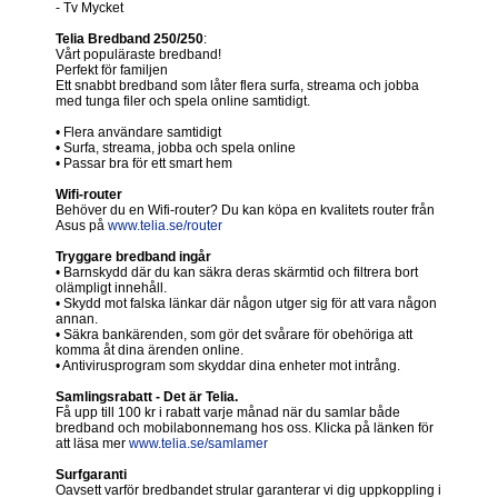
- Tv Mycket
Telia Bredband 250/250
:
Vårt populäraste bredband!
Perfekt för familjen
Ett snabbt bredband som låter flera surfa, streama och jobba
med tunga filer och spela online samtidigt.
• Flera användare samtidigt
• Surfa, streama, jobba och spela online
• Passar bra för ett smart hem
Wifi-router
Behöver du en Wifi-router? Du kan köpa en kvalitets router från
Asus på
www.telia.se/router
Tryggare bredband ingår
• Barnskydd där du kan säkra deras skärmtid och filtrera bort
olämpligt innehåll.
• Skydd mot falska länkar där någon utger sig för att vara någon
annan.
• Säkra bankärenden, som gör det svårare för obehöriga att
komma åt dina ärenden online.
• Antivirusprogram som skyddar dina enheter mot intrång.
Samlingsrabatt - Det är Telia.
Få upp till 100 kr i rabatt varje månad när du samlar både
bredband och mobilabonnemang hos oss. Klicka på länken för
att läsa mer
www.telia.se/samlamer
Surfgaranti
Oavsett varför bredbandet strular garanterar vi dig uppkoppling i