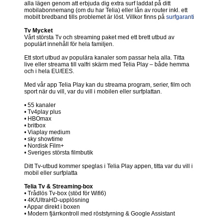
alla lägen genom att erbjuda dig extra surf laddat på ditt
mobilabonnemang (om du har Telia) eller lån av router inkl. ett
mobilt bredband tills problemet är löst. Villkor finns på
surfgaranti
Tv Mycket
Vårt största Tv och streaming paket med ett brett utbud av
populärt innehåll för hela familjen.
Ett stort utbud av populära kanaler som passar hela alla. Titta
live eller streama till valfri skärm med Telia Play – både hemma
och i hela EU/EES.
Med vår app Telia Play kan du streama program, serier, film och
sport när du vill, var du vill i mobilen eller surfplattan.
• 55 kanaler
• Tv4play plus
• HBOmax
• britbox
• Viaplay medium
• sky showtime
• Nordisk Film+
• Sveriges största filmbutik
Ditt Tv-utbud kommer speglas i Telia Play appen, titta var du vill i
mobil eller surfplatta
Telia Tv & Streaming-box
• Trådlös Tv-box (stöd för Wifi6)
• 4K/UltraHD-upplösning
• Appar direkt i boxen
• Modern fjärrkontroll med röststyrning & Google Assistant