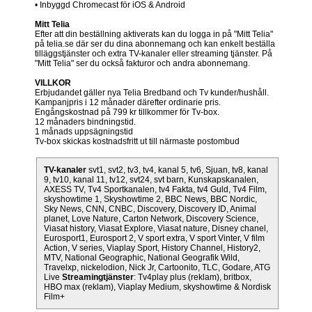
• Inbyggd Chromecast för iOS & Android
Mitt Telia
Efter att din beställning aktiverats kan du logga in på "Mitt Telia"
på telia.se där ser du dina abonnemang och kan enkelt beställa
tilläggstjänster och extra TV-kanaler eller streaming tjänster. På
"Mitt Telia" ser du också fakturor och andra abonnemang.
VILLKOR
Erbjudandet gäller nya Telia Bredband och Tv kunder/hushåll.
Kampanjpris i 12 månader därefter ordinarie pris.
Engångskostnad på 799 kr tillkommer för Tv-box.
12 månaders bindningstid.
1 månads uppsägningstid
Tv-box skickas kostnadsfritt ut till närmaste postombud
TV-kanaler
svt1, svt2, tv3, tv4, kanal 5, tv6, Sjuan, tv8, kanal
9, tv10, kanal 11, tv12, svt24, svt barn, Kunskapskanalen,
AXESS TV, Tv4 Sportkanalen, tv4 Fakta, tv4 Guld, Tv4 Film,
skyshowtime 1, Skyshowtime 2, BBC News, BBC Nordic,
Sky News, CNN, CNBC, Discovery, Discovery ID, Animal
planet, Love Nature, Carton Network, Discovery Science,
Viasat history, Viasat Explore, Viasat nature, Disney chanel,
Eurosport1, Eurosport 2, V sport extra, V sport Vinter, V film
Action, V series, Viaplay Sport, History Channel, History2,
MTV, National Geographic, National Geografik Wild,
Travelxp, nickelodion, Nick Jr, Cartoonito, TLC, Godare, ATG
Live
Streamingtjänster
: Tv4play plus (reklam), britbox,
HBO max (reklam), Viaplay Medium, skyshowtime & Nordisk
Film+