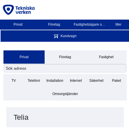
Privat
Företag
Fastighetsägare och BRF
Mer
Kundvagn
Privat
Företag
Fastighet
TV
Telefoni
Installation
Internet
Säkerhet
Paket
Omsorgstjänster
Telia