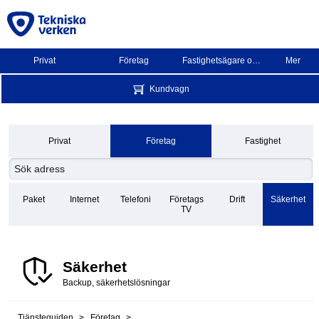
Privat
Företag
Fastighetsägare och BRF
Mer
Kundvagn
Privat
Företag
Fastighet
Paket
Internet
Telefoni
Företags
Drift
Säkerhet
TV
Säkerhet
Backup, säkerhetslösningar
Tjänsteguiden
Företag