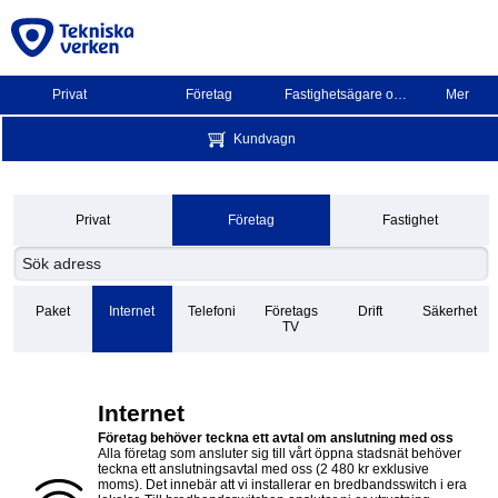
Privat
Företag
Fastighetsägare och BRF
Mer
Kundvagn
Privat
Företag
Fastighet
Paket
Internet
Telefoni
Företags
Drift
Säkerhet
TV
Internet
Företag behöver teckna ett avtal om anslutning med oss
Alla företag som ansluter sig till vårt öppna stadsnät behöver
teckna ett anslutningsavtal med oss (2 480 kr exklusive
moms). Det innebär att vi installerar en bredbandsswitch i era