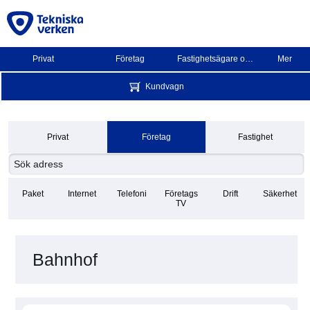
Privat
Företag
Fastighetsägare och BRF
Mer
Kundvagn
Privat
Företag
Fastighet
Paket
Internet
Telefoni
Företags
Drift
Säkerhet
TV
Bahnhof