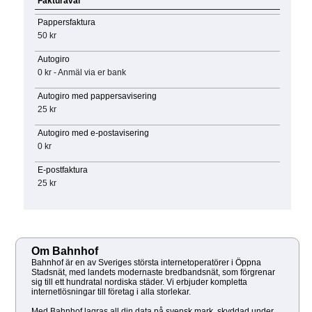
Fakturaval
Pappersfaktura
50 kr
Autogiro
0 kr - Anmäl via er bank
Autogiro med pappersavisering
25 kr
Autogiro med e-postavisering
0 kr
E-postfaktura
25 kr
Om Bahnhof
Bahnhof är en av Sveriges största internetoperatörer i Öppna
Stadsnät, med landets modernaste bredbandsnät, som förgrenar
sig till ett hundratal nordiska städer. Vi erbjuder kompletta
internetlösningar till företag i alla storlekar.
Med Bahnhof lagras all din data på svensk mark, skyddad under