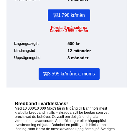
1 798 kr/mån
Första 3 månaderna
Därefter 3 595 kr/mån
Engångsavgift
500 kr
Bindningstid
12 månader
Uppsägningstid
3 månader
3 595 kr/mån
ex. moms
Bredband i världsklass!
Med 10 000/10 000 Mbit/s får ni tillgång till Bahnhofs mest
kraftfulla bredband hittills – skräddarsytt för företag som vet
precis vad de behöver. Oavsett om det gäller digitala
videomöten, avancerade AI-beräkningar eller högupplöst
livestreaming erbjuder Bahnhof en pålitlig och blixtsnabb
lösning, som klarar de mest krävande uppgifterna, på Sveriges