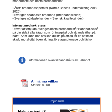
modernaste och bästa bredbandsnät.
• Årets bredbandsoperatör (Nordic Benchs undersökning 2019–
2025)
• Sveriges snabbaste bredband (Bredbandskollen)
• Sveriges nöjdaste kunder - (Svenskt kvalitetsindex)
Internet med sekretess
Utöver att erbjuda Sveriges bästa bredband står Bahnhof också
på din sida i alla frågor som rör integritet och yttrandefrihet på
nätet. Som kund hos oss kan du lita på att du får ett optimalt
skydd mot digital övervakning, företagsspionage och läckor.
Informationen ovan tillhandahålls av Bahnhof
Allmänna villkor
Storlek: 89 Kb
Erbjudande
Halva priset i 3