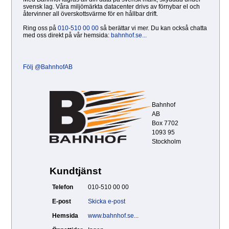
svensk lag. Våra miljömärkta datacenter drivs av förnybar el och
återvinner all överskottsvärme för en hållbar drift.
Ring oss på
010-510 00 00
så berättar vi mer. Du kan också chatta
med oss direkt på vår hemsida:
bahnhof.se...
Följ @BahnhofAB
Bahnhof
AB
Box 7702
1093 95
Stockholm
Kundtjänst
Telefon
010-510 00 00
E-post
Skicka e-post
Hemsida
www.bahnhof.se...