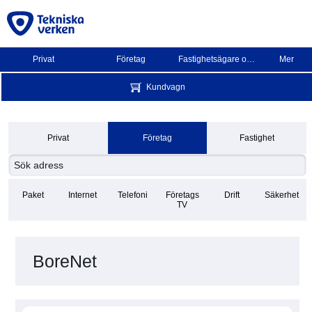
Privat
Företag
Fastighetsägare och BRF
Mer
Kundvagn
Privat
Företag
Fastighet
Paket
Internet
Telefoni
Företags
Drift
Säkerhet
TV
BoreNet