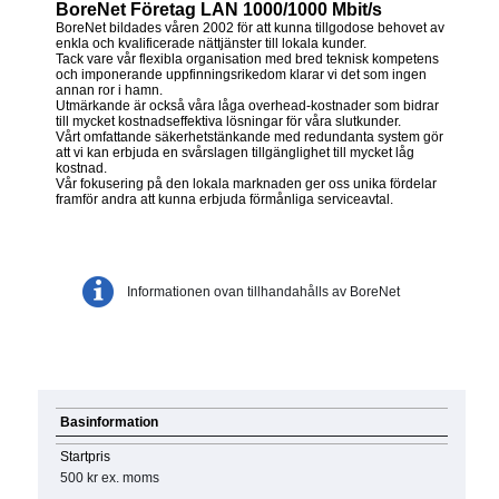
BoreNet Företag LAN 1000/1000 Mbit/s
BoreNet bildades våren 2002 för att kunna tillgodose behovet av
enkla och kvalificerade nättjänster till lokala kunder.
Tack vare vår flexibla organisation med bred teknisk kompetens
och imponerande uppfinningsrikedom klarar vi det som ingen
annan ror i hamn.
Utmärkande är också våra låga overhead-kostnader som bidrar
till mycket kostnadseffektiva lösningar för våra slutkunder.
Vårt omfattande säkerhetstänkande med redundanta system gör
att vi kan erbjuda en svårslagen tillgänglighet till mycket låg
kostnad.
Vår fokusering på den lokala marknaden ger oss unika fördelar
framför andra att kunna erbjuda förmånliga serviceavtal.
Informationen ovan tillhandahålls av BoreNet
Basinformation
Startpris
500 kr
ex. moms