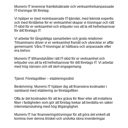
Muneris IT levererar framtidsäkrade och verksamhetsanpassade
IT-lösningar till företag.
Vi hjälper er med molnbaserade IT-tjänster, med teknisk expertis
och med förståelse för er verksamhet skapar vi lösningar och rätt
IT-stöd för er verksamhet och erbjuder oss att ta ett helhetsansvar
för ditt företags IT.
Vi arbetar för långsiktiga samarbeten och goda relationer.
Tillsammans driver vi er verksamhet framåt och utvecklar er affär
gemensamt. Våra IT-lösningar är hållbara och anpassade efter
era behov.
Muneris IT tillhandahåller rätt IT-stöd för er verksamhet och
erbjuder oss att ta ett helhetsansvar för ditt företags IT. Vi arbetar
med hög närvaro och ett stort engagemang.
Tjänst: Företagsfiber – etableringsstöd
Beskrivning: Muneris IT hjälper dig att finansiera kostnader i
samband med etablering av företagsfiber.
Ofta är det kostnaden för att tex gräva för fiber eller att installera
fiber i fastigheten som gör att företag tvekar att beställa en säker
internetanslutning med hög tillgänglighet.
Muneris IT har finansieringslösningar för att göra det enkelt att
komma över denna tröskel och undvika stora investeringar.