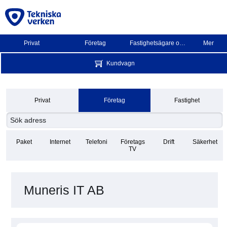
Privat
Företag
Fastighetsägare och BRF
Mer
Kundvagn
Privat
Företag
Fastighet
Paket
Internet
Telefoni
Företags
Drift
Säkerhet
TV
Muneris IT AB