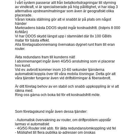
I vårt system passerar allt från betalkortsdragningar till styrning
av vindkraft, vi är specialiserade på hög pålitlighet, vi har idag 3
alternativa upstream/matningar som även är geografiskt olika
placerade.
Våran lokala ställning gör att vi snabbt är på plats om något
händer
Marknadens bästa DDOS skydd ingår kostnadsfritt. (listpris 8 000
Kr/Mån)
Vi har DDOS skydd längst upp i stamnätet där 8x 100 GBit/s
matar för bästa effekt.
Alla företagsabonnemang övervakas dygnet runt fram till eran
router.
Äkta redundans fram till kundens nät!
I abonnemanget ingår även 4G/5G anslutning som vi placerar
hos kund.
Vid ev. avbrott kommer inom 10-60 sekunder tjänsterna
automatiskt koppla över till våra mobila lösningar. Detta gör att
våra tjänster fungerar även vid driftstörningar & fiberavbrott.
Är ditt företag behov av en stabil och snabb uppkoppling är vi att
räkna med.
Ring oss gärna och boka tid för ett kostnadsfritt möte.
Som företagskund ingår även dessa tjänster:
- Automatisk övervakning av router, om driftproblem uppstår
larmas vi automatiskt
- 4G/5G Router inkl abb. för äkta redundans/omkoppling vid fel
- Möjlighet till flera publika ip-adresser om önskas