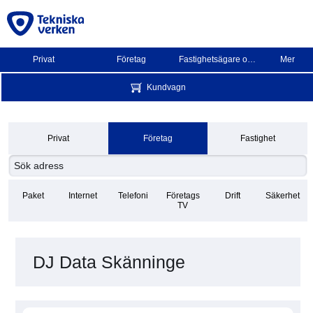
Privat
Företag
Fastighetsägare och BRF
Mer
Kundvagn
Privat
Företag
Fastighet
Paket
Internet
Telefoni
Företags
Drift
Säkerhet
TV
DJ Data Skänninge