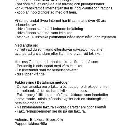
- har som mål att erbjuda alla företag och privatpersoner
konkurrenskraftiga internettjänster till hög kvalitet och rätt pris.
- kopplar ihop ditt företag med ditt hem.
Vi som grundat Svea Internet har tillsammans över 40 års
erfarenhet av:
- driva öppna stadsnät i ledande befattning
- driva öppna stadsnät som tekniker
- att driva IT-Tekniska plattformar både inom hård- och mjukvara
Med andra ord
- vi vet vad du som kund eftersträvar oavsett om du är en
avancerad användare eller lite mindre van vid tekniken.
Hos oss får du bland annat konkreta fördelar så som:
- Personlig kundsupport med våra tekniker
- En leverantör som tar helhetsansvaret
- du slipper krångel
Fakturering / Betalningsmetoder
- Du kan ansöka om e-faktura och autogiro direkt genom din
internetbank så fort du har blivit kund hos oss.
- Fakturaavgift tillkommer på första fakturan som innehåller
innevarande +nästa månads avgifter och ev. startavgift att
betalas omgående.
- Nästkommande faktura skickas därefter enligt önskemål
- Faktureringsperioden ser du på din faktura.
Autogiro, E-faktura, E-post 0 kr
Pappersfaktura 49kr