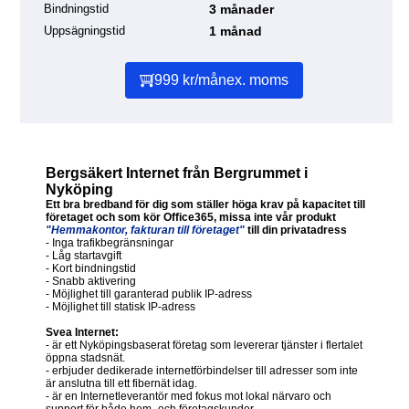
Bindningstid
3 månader
Uppsägningstid
1 månad
999 kr/mån
ex. moms
Bergsäkert Internet från Bergrummet i
Nyköping
Ett bra bredband för dig som ställer höga krav på kapacitet till
företaget och som kör Office365, missa inte vår produkt
"Hemmakontor, fakturan till företaget"
till din privatadress
- Inga trafikbegränsningar
- Låg startavgift
- Kort bindningstid
- Snabb aktivering
- Möjlighet till garanterad publik IP-adress
- Möjlighet till statisk IP-adress
Svea Internet:
- är ett Nyköpingsbaserat företag som levererar tjänster i flertalet
öppna stadsnät.
- erbjuder dedikerade internetförbindelser till adresser som inte
är anslutna till ett fibernät idag.
- är en Internetleverantör med fokus mot lokal närvaro och
support för både hem- och företagskunder.