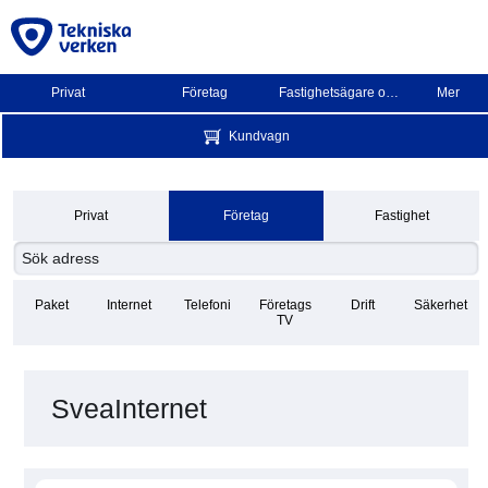
Privat
Företag
Fastighetsägare och BRF
Mer
Kundvagn
Privat
Företag
Fastighet
Paket
Internet
Telefoni
Företags
Drift
Säkerhet
TV
SveaInternet