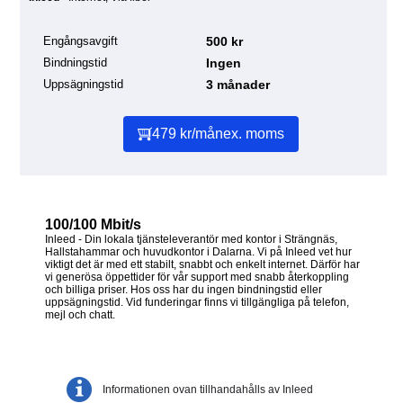
Engångsavgift
500 kr
Bindningstid
Ingen
Uppsägningstid
3 månader
479 kr/mån
ex. moms
100/100 Mbit/s
Inleed - Din lokala tjänsteleverantör med kontor i Strängnäs,
Hallstahammar och huvudkontor i Dalarna. Vi på Inleed vet hur
viktigt det är med ett stabilt, snabbt och enkelt internet. Därför har
vi generösa öppettider för vår support med snabb återkoppling
och billiga priser. Hos oss har du ingen bindningstid eller
uppsägningstid. Vid funderingar finns vi tillgängliga på telefon,
mejl och chatt.
Informationen ovan tillhandahålls av Inleed