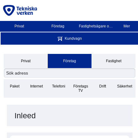
Privat
Företag
Fastighetsägare och BRF
Mer
Kundvagn
Privat
Företag
Fastighet
Paket
Internet
Telefoni
Företags
Drift
Säkerhet
TV
Inleed