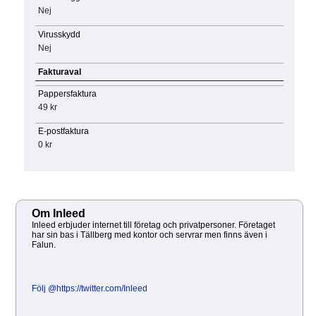
Nej
Virusskydd
Nej
Fakturaval
Pappersfaktura
49 kr
E-postfaktura
0 kr
Om Inleed
Inleed erbjuder internet till företag och privatpersoner. Företaget
har sin bas i Tällberg med kontor och servrar men finns även i
Falun.
Följ @https://twitter.com/Inleed