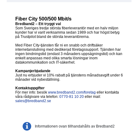
Fiber City 500/500 Mbit/s
Bredband2 – Ett tryggt val
Som Sveriges tredje största fiberleverantör med en halv miljon
kunder har vi varit verksamma sedan 1989 och har högst betyg
på Trustpilot bland de största leverantörerna.
Med Fiber City-tjänsten får ni en snabb och driftsäker
internetanslutning med dedikerad företagssupport. Tjänsten har
ingen bindningstid (endast 3 månaders uppsägningstid) och kan
enkelt anpassas med olika smarta lösningar inom
datakommunikation och IT-säkerhet.
Kampanjerbjudande
Just nu erbjuder vi 10% rabatt på tjänstens månadsavgift under 6
månader vid nybeställning.
Kontaktuppgifter
För mer info: besök
www.bredband2.com/foretag
eller kontakta
våra rådgivare via telefon:
0770-81 10 20
eller mail:
sales@bredband2.se
Informationen ovan tillhandahålls av Bredband2