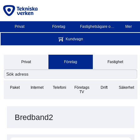
Privat
Företag
Fastighetsägare och BRF
Mer
Kundvagn
Privat
Företag
Fastighet
Paket
Internet
Telefoni
Företags
Drift
Säkerhet
TV
Bredband2