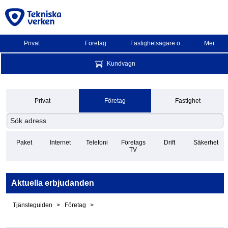
Privat
Företag
Fastighetsägare och BRF
Mer
Kundvagn
Privat
Företag
Fastighet
Paket
Internet
Telefoni
Företags
Drift
Säkerhet
TV
Aktuella erbjudanden
Tjänsteguiden
Företag