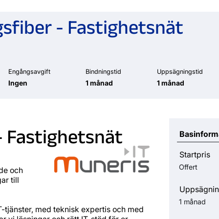
sfiber - Fastighetsnät
Engångsavgift
Bindningstid
Uppsägningstid
Ingen
1 månad
1 månad
- Fastighetsnät
Basinform
Startpris
Offert
ade och
r till
Uppsägnin
1 månad
-tjänster, med teknisk expertis och med
 vi lösningar och rätt IT-stöd för er