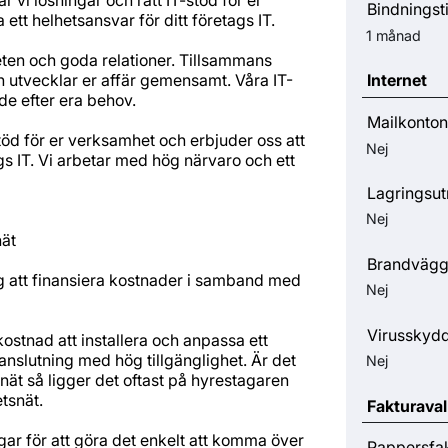
Bindningst
ett helhetsansvar för ditt företags IT.
1 månad
eten och goda relationer. Tillsammans
h utvecklar er affär gemensamt. Våra IT-
Internet
de efter era behov.
Mailkonton
stöd för er verksamhet och erbjuder oss att
Nej
ags IT. Vi arbetar med hög närvaro och ett
Lagringsu
Nej
nät
Brandväg
ig att finansiera kostnader i samband med
Nej
Virusskyd
kostnad att installera och anpassa ett
tanslutning med hög tillgänglighet. Är det
Nej
tsnät så ligger det oftast på hyrestagaren
etsnät.
Fakturaval
gar för att göra det enkelt att komma över
Pappersfa