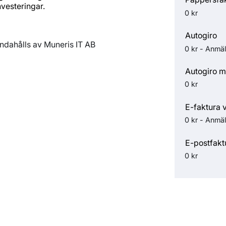
nvesteringar.
0 kr
Autogiro
andahålls av Muneris IT AB
0 kr - Anmäl
Autogiro m
0 kr
E-faktura 
0 kr - Anmäl
E-postfakt
0 kr