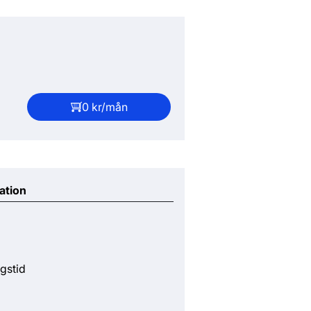
0 kr/mån
ation
gstid