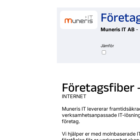
Företag
Muneris IT AB
-
Jämför
Företagsfiber 
INTERNET
Muneris IT levererar framtidsäkr
verksamhetsanpassade IT-lösninga
företag.
Vi hjälper er med molnbaserade IT
förståelse för er verksamhet skapar