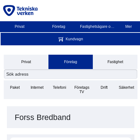
Privat
Företag
Fastighetsägare och BRF
Mer
Kundvagn
Privat
Företag
Fastighet
Paket
Internet
Telefoni
Företags
Drift
Säkerhet
TV
Forss Bredband