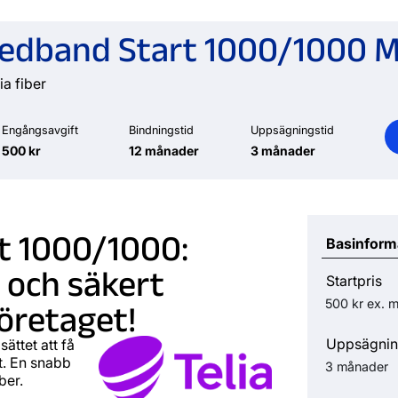
redband Start 1000/1000 M
ia fiber
Engångsavgift
Bindningstid
Uppsägningstid
500 kr
12 månader
3 månader
t 1000/1000:
Basinform
t och säkert
Startpris
500 kr
ex. 
öretaget!
Uppsägnin
sättet att få
t. En snabb
3 månader
ber.