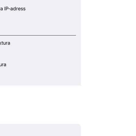
ra IP-adress
ktura
ura