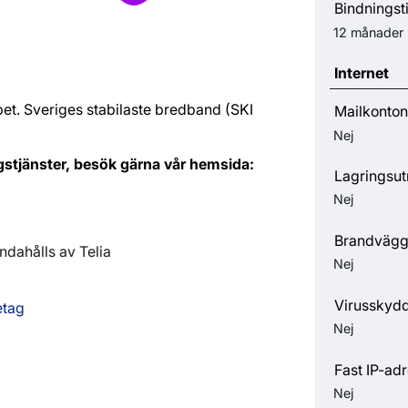
Bindningst
12 månader
Internet
et. Sveriges stabilaste bredband (SKI
Mailkonton
Nej
agstjänster, besök gärna vår hemsida:
Lagringsu
Nej
Brandväg
ndahålls av Telia
Nej
Virusskyd
etag
Nej
Fast IP-ad
Nej