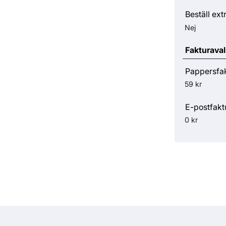
Beställ ext
Nej
Fakturaval
Pappersfa
59 kr
E-postfakt
0 kr