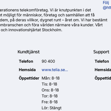
Följ
@htt
erationens telekomföretag. Vi är knutpunkten i det
 möjligt för människor, företag och samhällen att få
för dem, på deras villkor, dygnet runt – året om. Vi har bestämt
ekombranschen och föra världen närmare våra kunder. Vårt
- och innovationshjärtat Stockholm.
Kundtjänst
Support
Telefon
90 400
Telefon
Hemsida
www.telia.se...
Hemsid
Öppettider
Mån: 8-18
Öppettid
Tis: 8-18
Ons: 8-18
Tor: 8-18
Fre: 8-18
Lör: Stängt