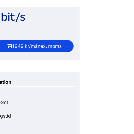
bit/s
1 949 kr/mån
ex. moms
ation
moms
gstid