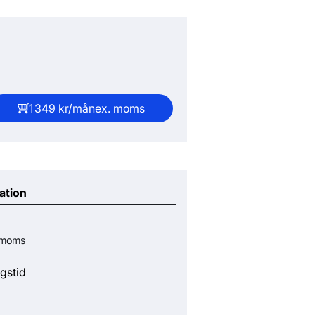
1 349 kr/mån
ex. moms
ation
 moms
gstid