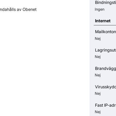
Bindningst
andahålls av Obenet
Ingen
Internet
Mailkonton
Nej
Lagringsu
Nej
Brandväg
Nej
Virusskyd
Nej
Fast IP-ad
Nej