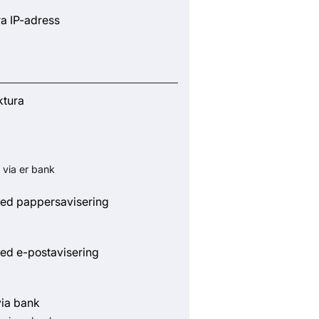
ra IP-adress
ktura
 via er bank
ed pappersavisering
ed e-postavisering
via bank