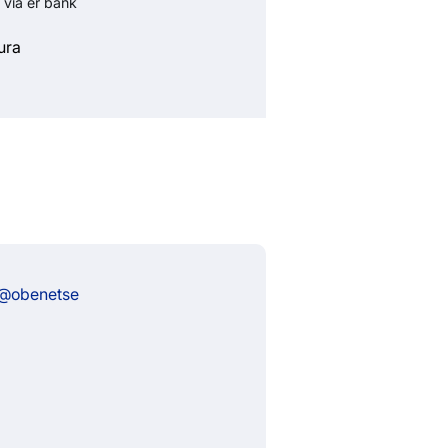
 via er bank
ura
 @obenetse