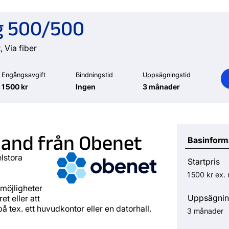
g 500/500
, Via fiber
Engångsavgift
Bindningstid
Uppsägningstid
1 500 kr
Ingen
3 månader
and från Obenet
Basinform
lstora
Startpris
1 500 kr
ex.
möjligheter
Uppsägnin
t eller att
å tex. ett huvudkontor eller en datorhall.
3 månader