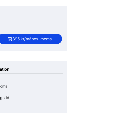
395 kr/mån
ex. moms
ation
moms
gstid