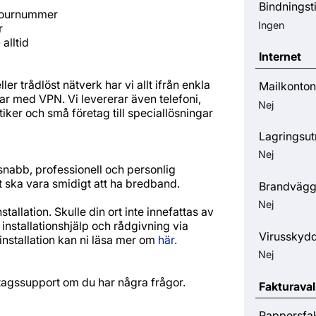
Bindningst
t journummer
Ingen
r
 alltid
Internet
r trådlöst nätverk har vi allt ifrån enkla
Mailkonton
ar med VPN. Vi levererar även telefoni,
Nej
iker och små företag till speciallösningar
Lagringsu
Nej
n snabb, professionell och personlig
 ska vara smidigt att ha bredband.
Brandväg
Nej
stallation. Skulle din ort inte innefattas av
i installationshjälp och rådgivning via
Virusskyd
installation kan ni läsa mer om
här.
Nej
tagssupport om du har några frågor.
Fakturaval
Pappersfa