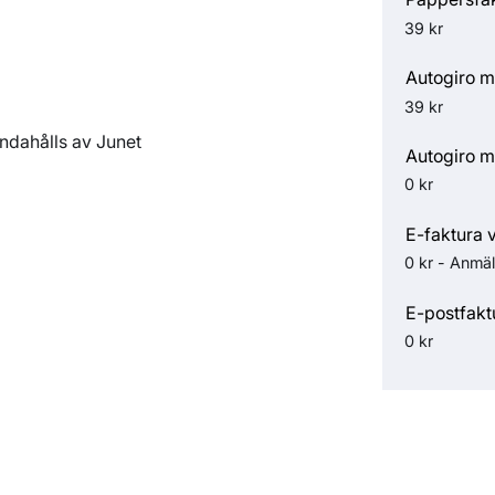
39 kr
Autogiro m
39 kr
andahålls av Junet
Autogiro m
0 kr
E-faktura 
0 kr - Anmäl
E-postfakt
0 kr