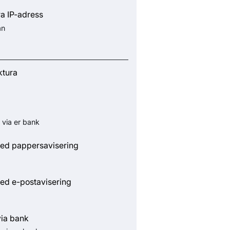
ra IP-adress
ån
ktura
 via er bank
ed pappersavisering
ed e-postavisering
via bank