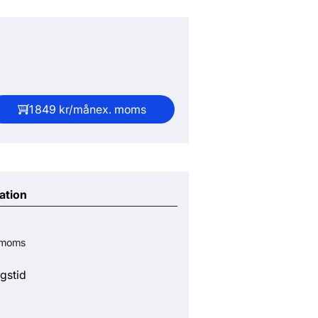
1 849 kr/mån
ex. moms
ation
 moms
gstid