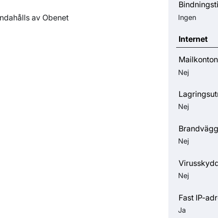
Bindningst
andahålls av Obenet
Ingen
Internet
Mailkonton
Nej
Lagringsu
Nej
Brandväg
Nej
Virusskyd
Nej
Fast IP-ad
Ja