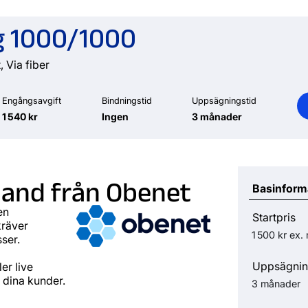
g 1000/1000
, Via fiber
Engångsavgift
Bindningstid
Uppsägningstid
1 540 kr
Ingen
3 månader
and från Obenet
Basinform
en
Startpris
kräver
1 500 kr
ex.
ser.
Uppsägnin
er live
l dina kunder.
3 månader