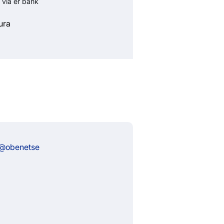
 via er bank
ura
 @obenetse