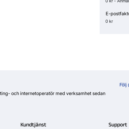
0 kr - Anmäl
E-postfakt
0 kr
Följ
sting- och internetoperatör med verksamhet sedan
Kundtjänst
Support