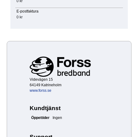
0 kr
E-postfaktura
0 kr
Videvägen 15
64149 Katrineholm
www.forss.se
Kundtjänst
Öppettider
Ingen
Support