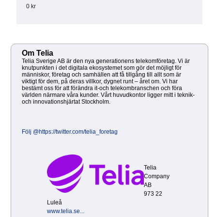
0 kr
Om Telia
Telia Sverige AB är den nya generationens telekomföretag. Vi är
knutpunkten i det digitala ekosystemet som gör det möjligt för
människor, företag och samhällen att få tillgång till allt som är
viktigt för dem, på deras villkor, dygnet runt – året om. Vi har
bestämt oss för att förändra it-och telekombranschen och föra
världen närmare våra kunder. Vårt huvudkontor ligger mitt i teknik-
och innovationshjärtat Stockholm.
Följ @https://twitter.com/telia_foretag
Telia
Company
AB
973 22
Luleå
www.telia.se...