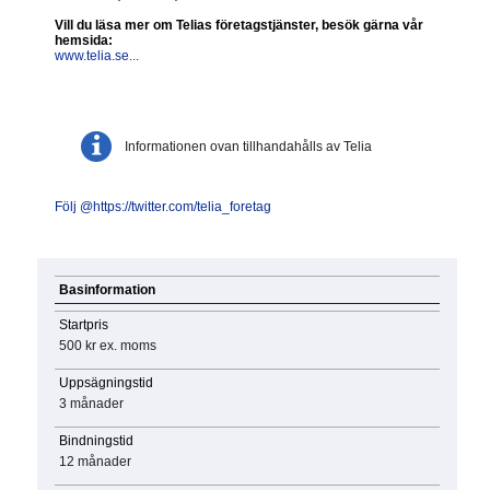
Vill du läsa mer om Telias företagstjänster, besök gärna vår
hemsida:
www.telia.se...
Informationen ovan tillhandahålls av Telia
Följ @https://twitter.com/telia_foretag
Basinformation
Startpris
500 kr
ex. moms
Uppsägningstid
3 månader
Bindningstid
12 månader