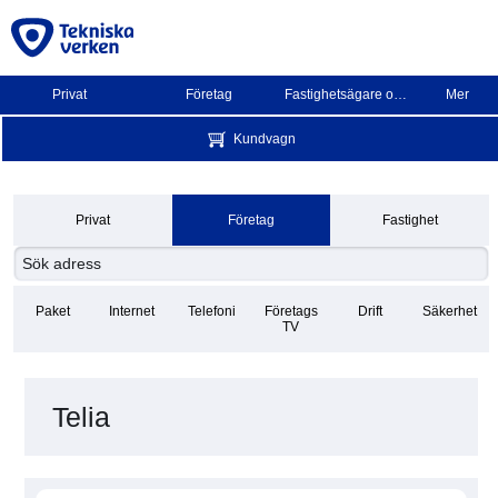
Privat
Företag
Fastighetsägare och BRF
Mer
Kundvagn
Privat
Företag
Fastighet
Paket
Internet
Telefoni
Företags
Drift
Säkerhet
TV
Telia