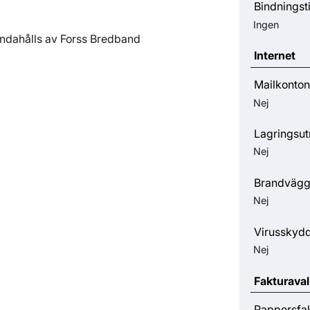
Bindningst
Ingen
andahålls av Forss Bredband
Internet
Mailkonton
Nej
Lagringsu
Nej
Brandväg
Nej
Virusskyd
Nej
Fakturaval
Pappersfa