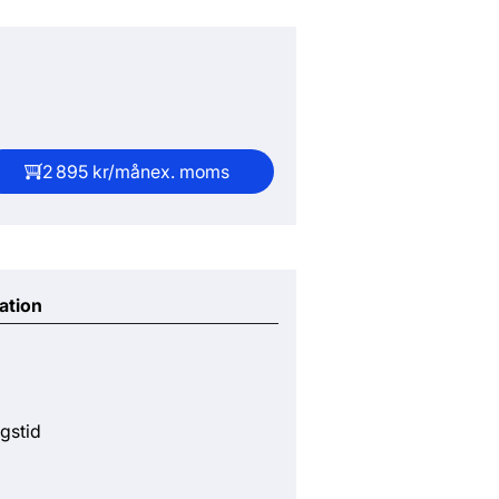
2 895 kr/mån
ex. moms
ation
gstid