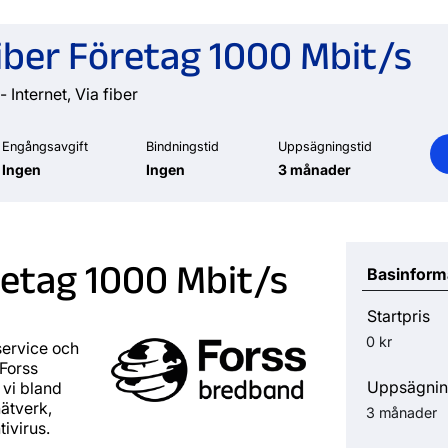
iber Företag 1000 Mbit/s
- Internet, Via fiber
Engångsavgift
Bindningstid
Uppsägningstid
Ingen
Ingen
3 månader
retag 1000 Mbit/s
Basinform
Startpris
0 kr
ervice och
 Forss
Uppsägnin
vi bland
nätverk,
3 månader
ivirus.