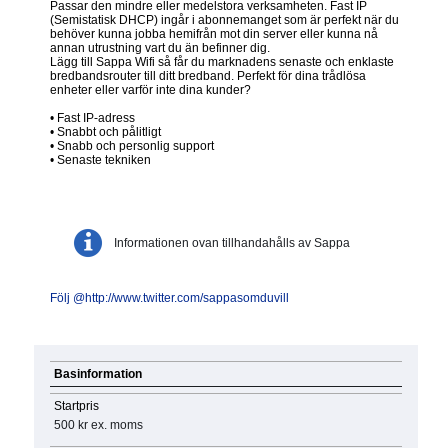
Passar den mindre eller medelstora verksamheten. Fast IP
(Semistatisk DHCP) ingår i abonnemanget som är perfekt när du
behöver kunna jobba hemifrån mot din server eller kunna nå
annan utrustning vart du än befinner dig.
Lägg till Sappa Wifi så får du marknadens senaste och enklaste
bredbandsrouter till ditt bredband. Perfekt för dina trådlösa
enheter eller varför inte dina kunder?
• Fast IP-adress
• Snabbt och pålitligt
• Snabb och personlig support
• Senaste tekniken
Informationen ovan tillhandahålls av Sappa
Följ @http://www.twitter.com/sappasomduvill
Basinformation
Startpris
500 kr
ex. moms