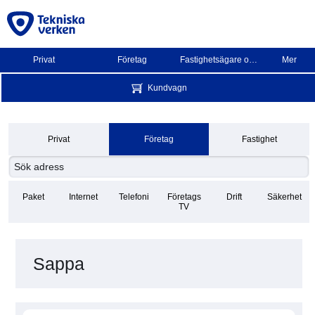
Privat
Företag
Fastighetsägare och BRF
Mer
Kundvagn
Privat
Företag
Fastighet
Paket
Internet
Telefoni
Företags
Drift
Säkerhet
TV
Sappa